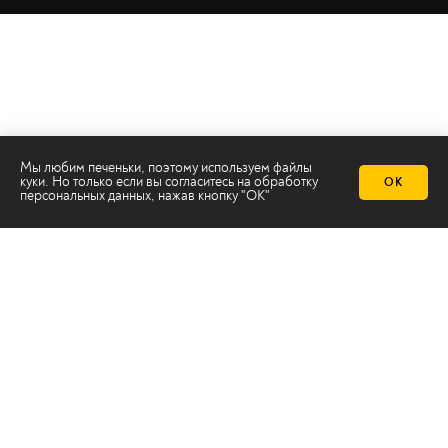
Мы любим печеньки, поэтому используем файлы
куки. Но только если вы согласитесь на
обработку
ОК
персональных данных
, нажав кнопку "ОК"
Телеканал 2х2
Онлайн-эфир
Все авторы
Все темы