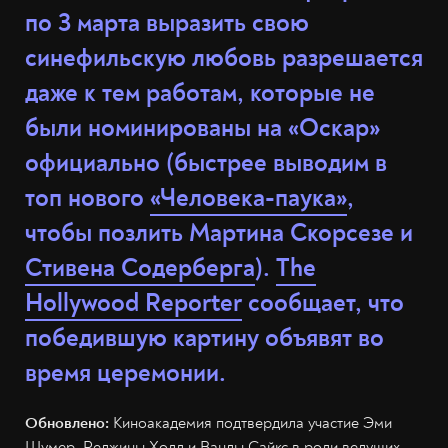
по 3 марта выразить свою
синефильскую любовь разрешается
даже к тем работам, которые не
были номинированы на «Оскар»
официально (быстрее выводим в
топ нового
«Человека-паука»
,
чтобы позлить Мартина Скорсезе и
Стивена Содерберга
).
The
Hollywood Reporter
сообщает, что
победившую картину объявят во
время церемонии.
Обновлено:
Киноакадемия подтвердила участие Эми
Шумер, Реджины Холл и Ванды Сайкс в роли ведущих