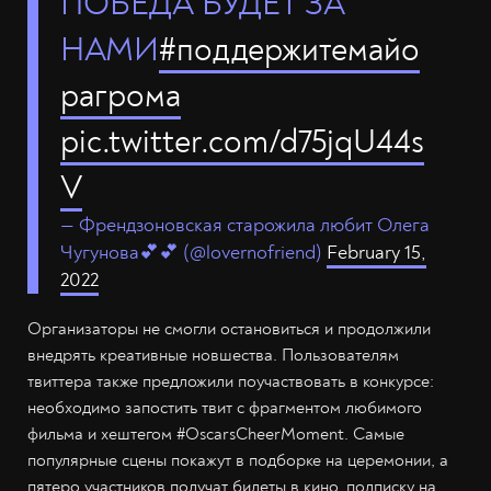
ПОБЕДА БУДЕТ ЗА
НАМИ
#поддержитемайо
рагрома
pic.twitter.com/d75jqU44s
V
— Френдзоновская старожила любит Олега
Чугунова💕💕 (@lovernofriend)
February 15,
2022
Организаторы не смогли остановиться и продолжили
внедрять креативные новшества. Пользователям
твиттера также предложили поучаствовать в конкурсе:
необходимо запостить твит с фрагментом любимого
фильма и хештегом #OscarsCheerMoment. Самые
популярные сцены покажут в подборке на церемонии, а
пятеро участников получат билеты в кино, подписку на