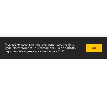
Мы любим печеньки, поэтому используем файлы
куки. Но только если вы согласитесь на
обработку
ОК
персональных данных
, нажав кнопку "ОК"
Телеканал 2х2
Онлайн-эфир
Все авторы
Все темы
© ООО «ТРК «2Х2», 2026