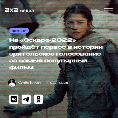
НОВОСТИ
На «Оскаре-2022»
пройдёт первое в истории
зрительское голосование
за самый популярный
фильм
— 4 года назад
Семён Трясин