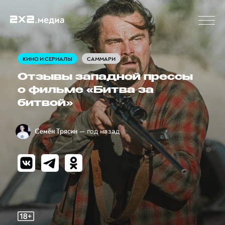
КИНО И СЕРИАЛЫ
САММАРИ
Отзывы западной прессы
о фильме «Битва за
битвой»
— год назад
Семён Трясин