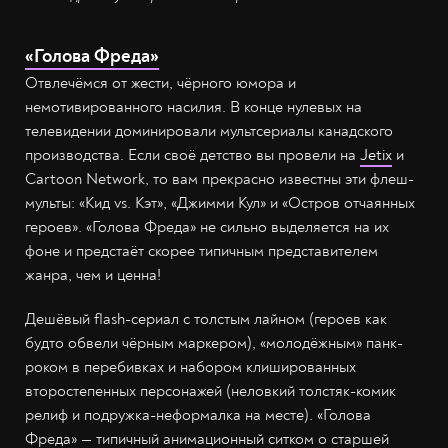
«Голова Фреда»
Отвлечёмся от жести, чёрного юмора и
немотивированного насилия. В конце нулевых на
телевидении доминировали мультсериалы канадского
производства. Если своё детство вы провели на
Jetix
и
Cartoon Network, то вам прекрасно известны эти флеш-
мульты: «Кид vs. Кэт», «Джимми Кул» и «Остров отчаянных
героев». «Голова Фреда» не сильно выделяется на их
фоне и предстаёт скорее типичным представителем
жанра, чем и ценна!
Дешёвый flash-сериал с толстым лайном (героев как
будто обвели чёрным маркером), «молодёжным» панк-
роком в перебивках и набором клишированных
второстепенных персонажей (неловкий толстяк-комик
релиф и подружка-неформалка на месте). «Голова
Фреда» — типичный анимационный ситком о старшей