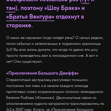
там
), поэтому «Шоу Брака» и
«Братья Вентура»
отдохнут в
сторонке.
О каких же сериалах тогда пойдёт речь? О самых редких,
почти забытых и запечатанных в подземном хранилище
2x2! Вы всю жизнь думали, что когда-то давно эти шоу
просто привиделись вам в лихорадочном сне. А вот и
нет! Они существуют…
«Приключения Большого Джеффа»
Стереотипный австралиец разгуливал голышом,
постоянно пил пиво и в начале каждого эпизода
протягивал слово «охренительно» голосом легендарного
Евгения Рыбова («Клиника»). Двухминутные серии со
злоключениями нудиста-натуралиста транслировались по
2x2 в 2007 году. Кстати, за «Приключения большого