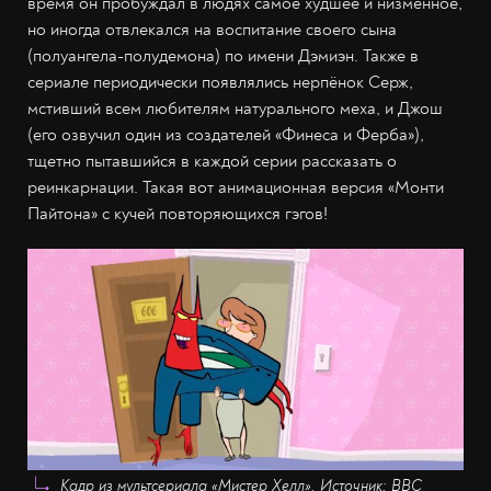
время он пробуждал в людях самое худшее и низменное,
но иногда отвлекался на воспитание своего сына
(полуангела-полудемона) по имени Дэмиэн. Также в
сериале периодически появлялись нерпёнок Серж,
мстивший всем любителям натурального меха, и Джош
(его озвучил один из создателей «Финеса и Ферба»),
тщетно пытавшийся в каждой серии рассказать о
реинкарнации. Такая вот анимационная версия «Монти
Пайтона» с кучей повторяющихся гэгов!
Кадр из мультсериала «Мистер Хелл». Источник: BBC