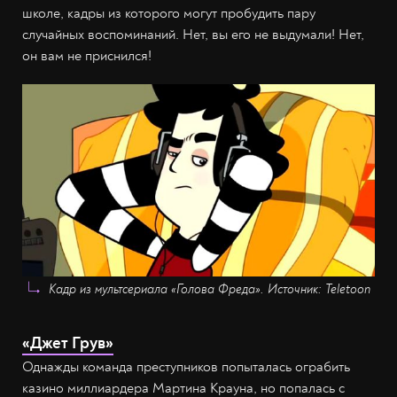
школе, кадры из которого могут пробудить пару
случайных воспоминаний. Нет, вы его не выдумали! Нет,
он вам не приснился!
Кадр из мультсериала «Голова Фреда». Источник: Teletoon
«Джет Грув»
Однажды команда преступников попыталась ограбить
казино миллиардера Мартина Крауна, но попалась с