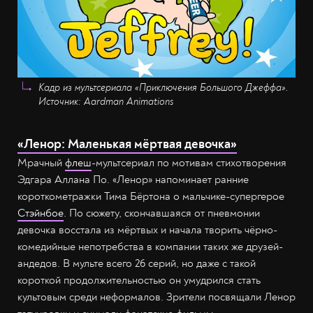
Кадр из мультсериала «Приключения Большого Джеффа».
Источник: Aardman Animations
«Ленор: Маленькая мёртвая девочка»
Мрачный
флеш
-мультсериал по мотивам стихотворения
Эдгара Аллана По. «Ленор» напоминает ранние
короткометражки Тима Бёртона о мальчике-супергерое
Стэйнбое
. По сюжету, скончавшаяся от пневмонии
девочка восстала из мёртвых и начала творить чёрно-
комедийные непотребства в компании таких же друзей-
андедов. В мульте всего 26 серий, но даже с такой
короткой продолжительностью он умудрился стать
культовым среди неформалов. Зрители посвящали Ленор