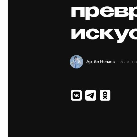
прев
иску
— 5 лет н
Артём Нечаев