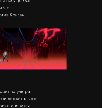
ыше несущегося
ься с
отив Конга»
.
одит на ультра-
 свой диджитальный
dom становится