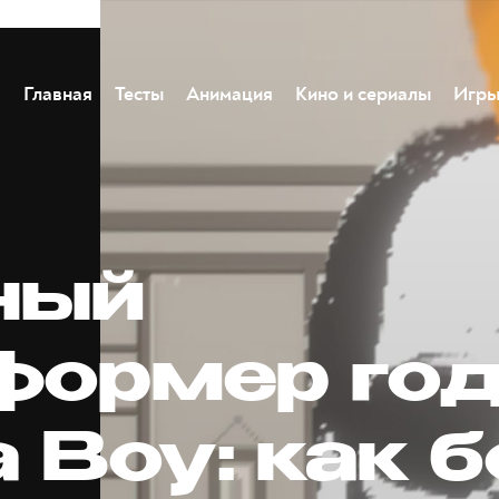
Главная
Тесты
Анимация
Кино и сериалы
Игр
ный
формер го
a Boy: как 