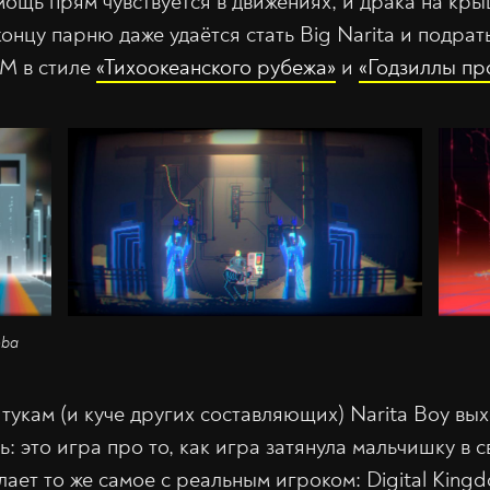
 мощь прям чувствуется в движениях, и драка на кр
концу парню даже удаётся стать Big Narita и подрат
M в стиле
«Тихоокеанского рубежа»
и
«Годзиллы пр
oba
укам (и куче других составляющих) Narita Boy вых
: это игра про то, как игра затянула мальчишку в
лает то же самое с реальным игроком: Digital King