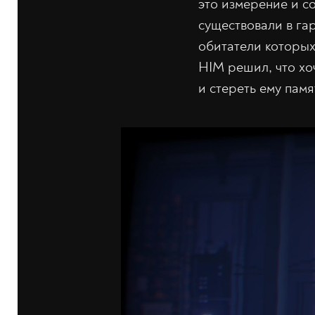
это измерение и с
существовали в га
обитатели которых
HIM решил, что хо
и стереть ему памя