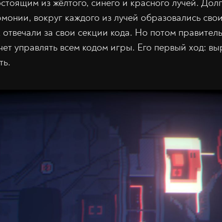
остоящим из жёлтого, синего и красного лучей. Дол
рмонии, вокруг каждого из лучей образовались сво
 отвечали за свои секции кода. Но потом правитель
чет управлять всем кодом игры. Его первый ход: в
ть.