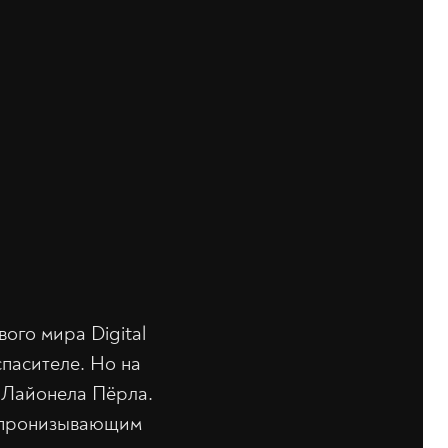
ого мира Digital
спасителе. Но на
 Лайонела Пёрла.
, пронизывающим