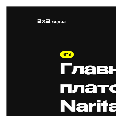
ИГРЫ
Глав
плат
Narit