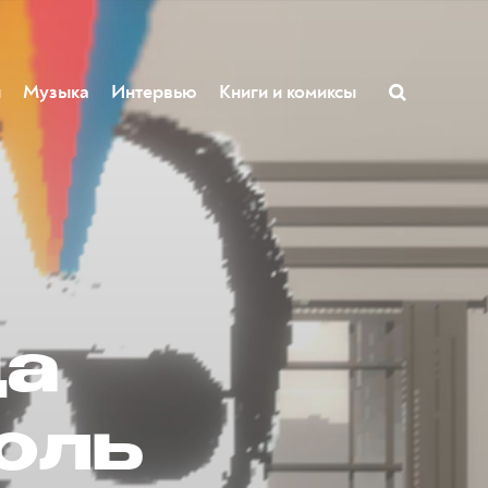
ы
Музыка
Интервью
Книги и комиксы
да
боль