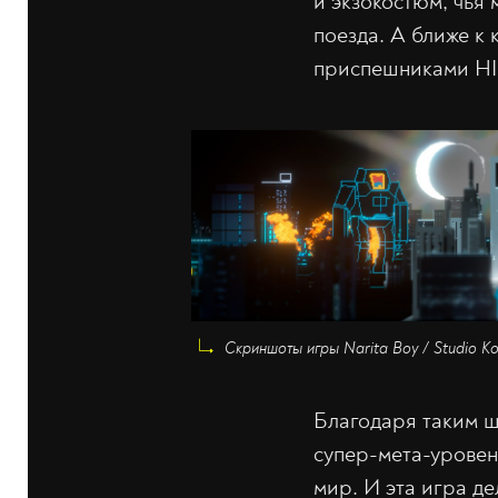
и экзокостюм, чья
поезда. А ближе к 
приспешниками HI
Скриншоты игры Narita Boy / Studio K
Благодаря таким шт
супер-мета-уровень
мир. И эта игра де