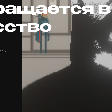
ращается в
сство
азад