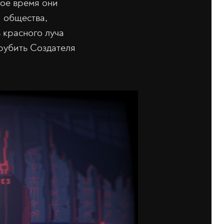
гое время они
и общества,
 красного луча
ырубить Создателя