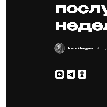
посл
неде
— 4 год
Артём Миндрин