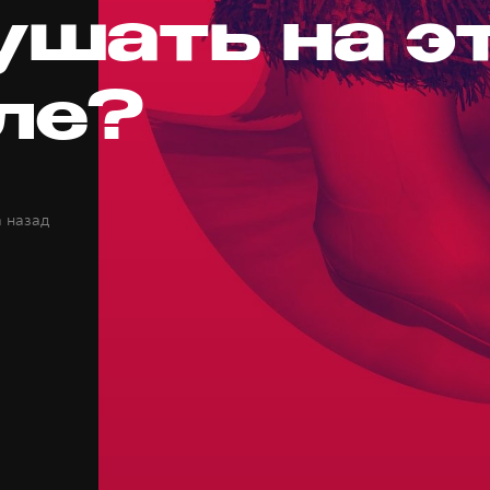
ушать на э
ле?
а назад