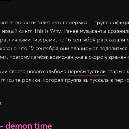
аются после пятилетнего перерыва — группа офиц
 новый сингл This Is Why. Ранее музыканты дразни
 различными тизерами, но 16 сентября рассказали 
указано, что 19 сентября они планируют поделиться
и», поэтому камбэк возможен уже в скором времени
ерии своего нового альбома
перевыпустили
старые к
лись те ролики, которая группа выпускала в перио
.
— demon time