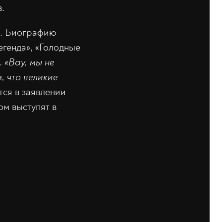
в.
e. Биографию
егенда», «Голодные
.
«Вау, мы не
, что великие
тся в заявлении
ом выступят в