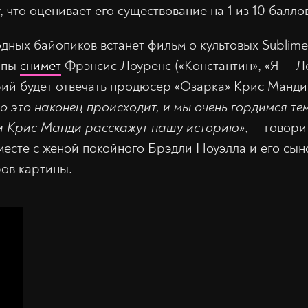
, что оценивает его существование на 1 из 10 балло
дных байопиков встанет фильм о культовых Sublim
ппы
снимет
Фрэнсис Лоуренс («Константин», «Я — Л
арий будет отвечать продюсер «Озарка» Крис Манди
о это наконец происходит, и мы очень гордимся тем
и Крис Манди расскажут нашу историю»
, — говори
месте с женой покойного Брэдли Ноуэлла и его сын
ов картины.