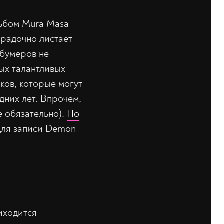
льбом Mura Masa
орадочно листает
 бумеров не
мых талантливых
ов, которые могут
дних лет. Впрочем,
е обязательно).
По
для записи Demon
иходится