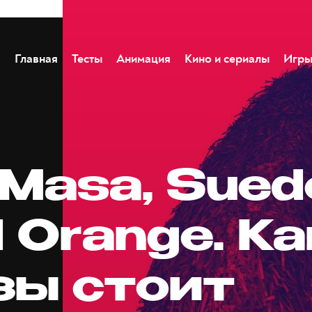
Главная
Тесты
Анимация
Кино и сериалы
Игр
Masa, Sued
 Orange. К
зы стоит