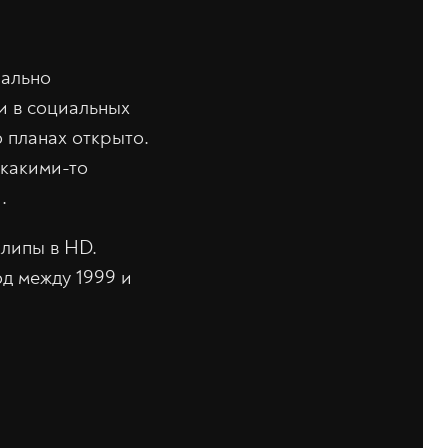
иально
ли в социальных
о планах открыто.
 какими-то
.
липы в HD.
д между 1999 и