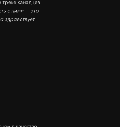
м треке канадцев
еть с ними — это
Да здравствует
нем в качестве