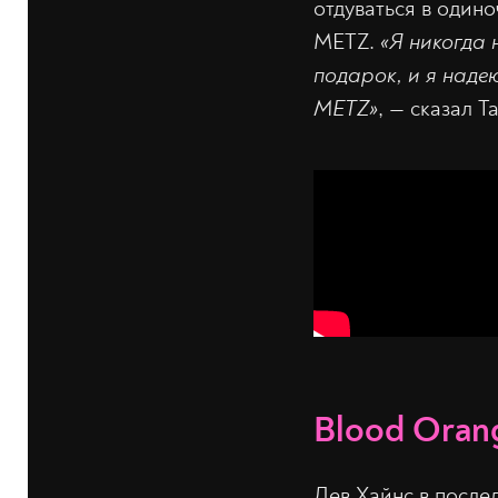
отдуваться в одино
METZ.
«Я никогда 
подарок, и я наде
METZ»
, — сказал Т
Blood Oran
Дев Хайнс в после