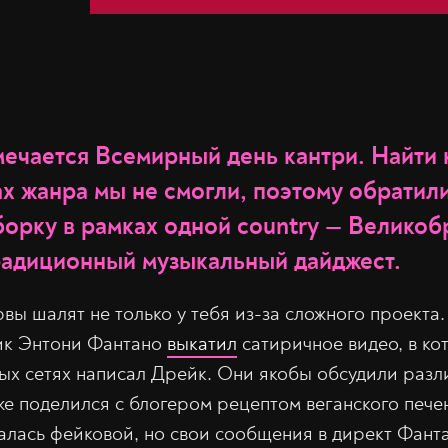
тмечается Всемирный день кантри. Найти
ах жанра мы не смогли, поэтому обратил
борку в рамках одной country — Великоб
радиционный музыкальный дайджест.
рвы шалят не только у тебя из-за сложного проекта
ик Энтони Фантано
выкатил
сатиричное видео, в ко
ных сетях написал Дрейк. Они якобы обсудили разл
аже поделился с блогером рецептом веганского пече
алась фейковой, но свои сообщения в директ Фанта