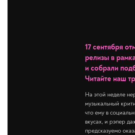
17 сентября о
релизы в рамк
и собрали под
Читайте наш т
На этой неделе не
музыкальный крит
что ему в социаль
вкусах, и рэпер д
предсказуемо оказ