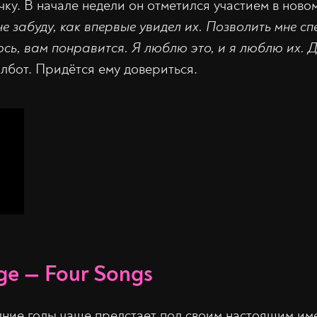
чку. В начале недели он отметился участием в ново
не забуду, как впервые увидел их. Позволить мне сп
юсь, вам понравится. Я люблю это, и я люблю их. 
албот. Придётся ему довериться.
ge — Four Songs
дние годы чаще предстает под своим настоящим име