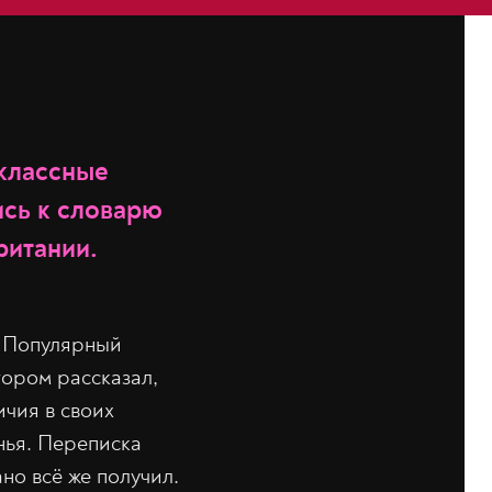
 классные
ись к словарю
ритании.
. Популярный
тором рассказал,
ичия в своих
нья. Переписка
но всё же получил.