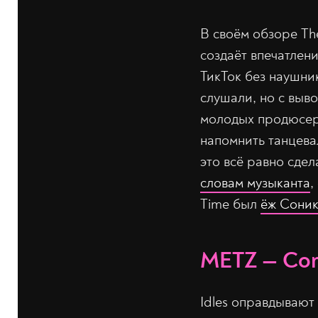
В своём обзоре Th
создаёт впечатлен
ТикТок без наушник
слушали, но с выв
молодых продюсеро
напомнить танцева
это всё равно сдел
словам музыканта
,
Time был
ёж Сони
METZ — Com
Idles оправдывают