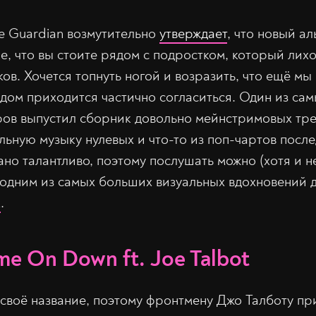
e Guardian возмутительно
утверждает
, что новый а
ие, что вы стоите рядом с подростком, который лих
ов. Хочется топнуть ногой и возразить, что ещё мы
одом приходится частично согласиться. Один из са
в выпустил сборник довольно мейнстримовых трек
льную музыку нулевых и что-то из поп-чартов после
ано талантливо, поэтому послушать можно (хотя и н
 одним из самых больших визуальных вдохновений 
к
.
e On Down ft. Joe Talbot
 своё название, поэтому фронтмену Джо Талботу пр