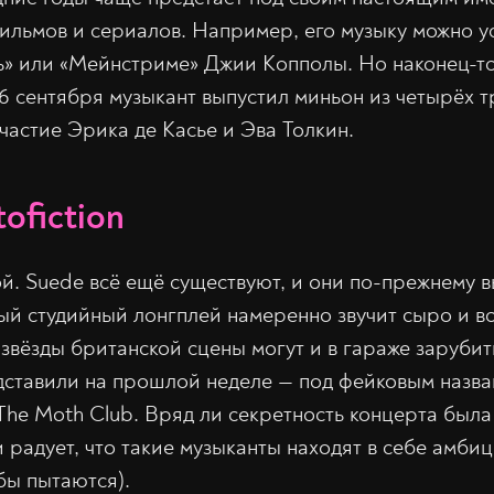
ильмов и сериалов. Например, его музыку можно у
ть» или «Мейнстриме» Джии Копполы. Но наконец-то
6 сентября музыкант выпустил миньон из четырёх т
частие Эрика де Касье и Эва Толкин.
ofiction
ой. Suede всё ещё существуют, и они по-прежнему 
ый студийный лонгплей намеренно звучит сыро и в
 звёзды британской сцены могут и в гараже зарубит
дставили на прошлой неделе — под фейковым назва
The Moth Club. Вряд ли секретность концерта был
и радует, что такие музыканты находят в себе амби
бы пытаются).