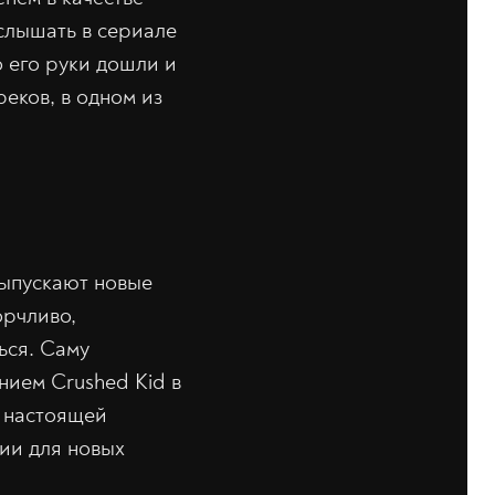
слышать в сериале
 его руки дошли и
реков, в одном из
выпускают новые
орчливо,
ься. Саму
нием Crushed Kid в
а настоящей
ции для новых