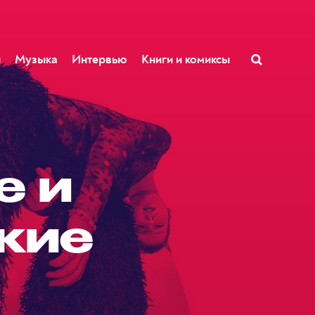
ы
Музыка
Интервью
Книги и комиксы
e и
акие