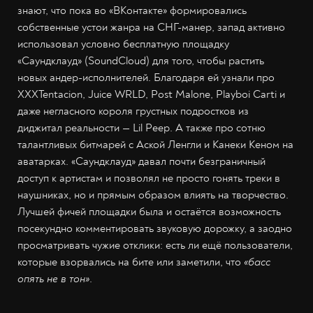
знают, что пока во «ВКонтакте» формировались
собственные устои жанра на СНГ-манер, запад активно
использовал условно бесплатную площадку
«Саундклауд» (SoundCloud) для того, чтобы растить
новых андер-исполнителей. Благодаря ей узнали про
XXXTentacion, Juice WRLD, Post Malone, Playboi Carti и
даже негласного короля грустных подростков из
диджитал реальности — Lil Peep. А также про сотню
талантливых битмарей с Аской Ленгли и Канеки Кеном на
аватарках. «Саундклауд» давал почти безграничный
доступ к артистам и позволял не просто гонять треки в
наушниках, но и прямым образом влиять на творчество.
Лучшей фичей площадки была и остаётся возможность
посекундно комментировать звуковую дорожку, а заодно
просматривать чужие отклики: есть ли ещё пользователи,
которые взорвались на бите или заметили, что
«басс
опять не в тон»
.