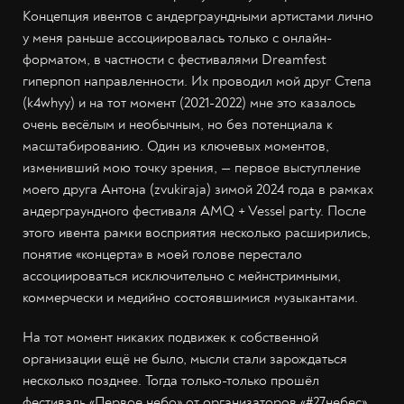
Концепция ивентов с андерграундными артистами лично
у меня раньше ассоциировалась только с онлайн-
форматом, в частности с фестивалями Dreamfest
гиперпоп направленности. Их проводил мой друг Степа
(k4whyy) и на тот момент (2021-2022) мне это казалось
очень весёлым и необычным, но без потенциала к
масштабированию. Один из ключевых моментов,
изменивший мою точку зрения, — первое выступление
моего друга Антона (zvukiraja) зимой 2024 года в рамках
андерграундного фестиваля AMQ + Vessel party. После
этого ивента рамки восприятия несколько расширились,
понятие «концерта» в моей голове перестало
ассоциироваться исключительно с мейнстримными,
коммерчески и медийно состоявшимися музыкантами.
На тот момент никаких подвижек к собственной
организации ещё не было, мысли стали зарождаться
несколько позднее. Тогда только-только прошёл
фестиваль «Первое небо» от организаторов «#27небес»,