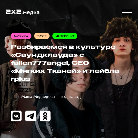
МУЗЫКА
ЭССЕ
ИНТЕРВЬЮ
Разбираемся в культуре
«Саундклауда» с
fallen777angel, СЕО
«Мягких Тканей» и лейбла
rplus
— год назад
Маша Медведева