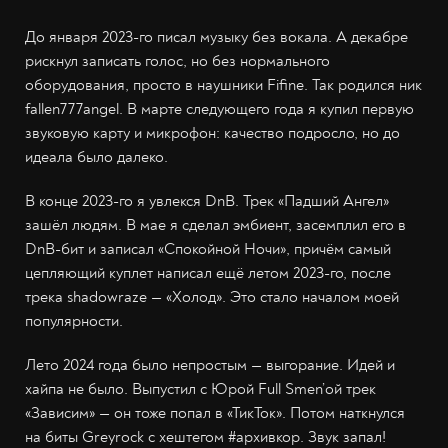
До января 2023-го писал музыку без вокала. А декабре
рискнул записать голос, но без нормального
оборудования, просто в наушники Fifine. Так родился ник
fallen777angel. В марте следующего года я купил первую
звуковую карту и микрофон: качество подросло, но до
идеала было далеко.
В конце 2023-го я увлекся DnB. Трек «Падший Ангел»
зашёл людям. В мае я сделал эмбиент, засемплил его в
DnB-бит и записал «Спокойной Ночи», причём самый
цепляющий куплет написал ещё летом 2023-го, после
трека shadowraze — «Холод». Это стало началом моей
популярности.
Лето 2024 года было непростым — выгорание. Идей и
хайпа не было. Выпустил с Юрой Full Smen’ой трек
«Зависим» — он тоже попал в «ТикТок». Потом наткнулся
на биты Greyrock с хештегом #архивкор. Звук запал!