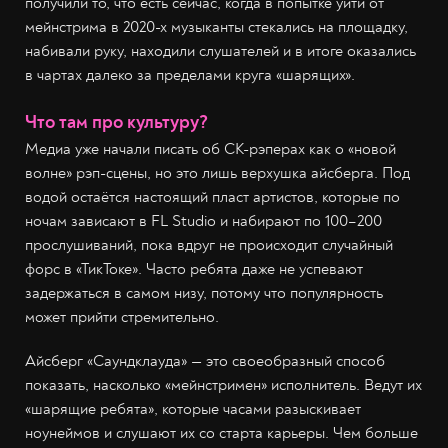
получили то, что есть сейчас, когда в попытке уйти от
мейнстрима в 2020-х музыканты стекались на площадку,
набивали руку, находили слушателей и в итоге оказались
в чартах далеко за пределами круга «шарящих».
Что там про культуру?
Медиа уже начали писать об СК-рэперах как о «новой
волне» рэп-сцены, но это лишь верхушка айсберга. Под
водой остаётся настоящий пласт артистов, которые по
ночам зависают в FL Studio и набирают по 100–200
прослушиваний, пока вдруг не происходит случайный
форс в «ТикТоке». Часто ребята даже не успевают
задержаться в самом низу, потому что популярность
может прийти стремительно.
Айсберг «Саундклауда» — это своеобразный способ
показать, насколько «мейнстримен» исполнитель. Ведут их
«шарящие ребята», которые часами разыскивает
ноунеймов и слушают их со старта карьеры. Чем больше