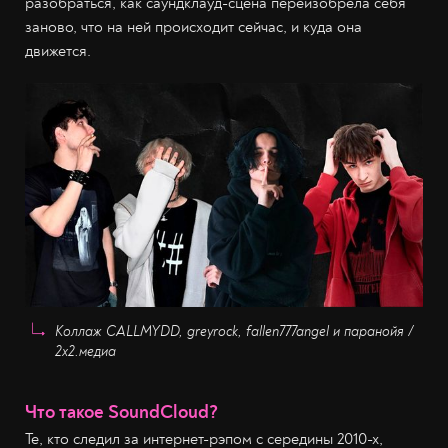
разобраться, как саундклауд-сцена переизобрела себя
заново, что на ней происходит сейчас, и куда она
движется.
Коллаж CALLMYDD, greyrock, fallen777angel и паранойя /
2х2.медиа
Что такое SoundCloud?
Те, кто следил за интернет-рэпом с середины 2010-х,