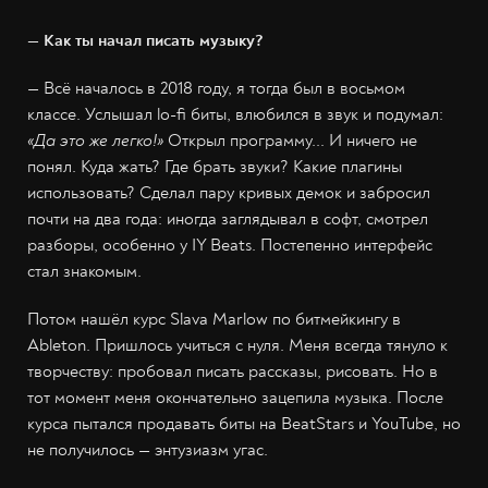
— Как ты начал писать музыку?
— Всё началось в 2018 году, я тогда был в восьмом
классе. Услышал lo-fi биты, влюбился в звук и подумал:
«Да это же легко!»
Открыл программу... И ничего не
понял. Куда жать? Где брать звуки? Какие плагины
использовать? Сделал пару кривых демок и забросил
почти на два года: иногда заглядывал в софт, смотрел
разборы, особенно у IY Beats. Постепенно интерфейс
стал знакомым.
Потом нашёл курс Slava Marlow по битмейкингу в
Ableton. Пришлось учиться с нуля. Меня всегда тянуло к
творчеству: пробовал писать рассказы, рисовать. Но в
тот момент меня окончательно зацепила музыка. После
курса пытался продавать биты на BeatStars и YouTube, но
не получилось — энтузиазм угас.