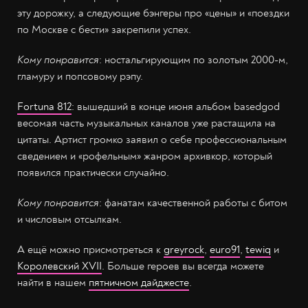
эту дорожку, а следующие бэнгеры про «цены» и «поездки
по Москве с бести» закрепили успех.
Кому понравится
: ностальгирующим по золотым 2000-м,
гламуру и попсовому рэпу.
Fortuna 812
: вышедший в конце июня альбом basedgod
весомая часть музыкальных каналов уже растащила на
цитаты. Артист громко заявил о себе профессиональным
сведением и «рофельным» жанром архивкор, который
появился практически случайно.
Кому понравится
: фанатам качественной работы с битом
и числовым отсылкам.
А ещё можно присмотреться к
greyrock
,
euro91
,
tewiq
и
Королевский XVII
. Больше героев вы всегда можете
найти в нашем
пятничном дайджесте
.