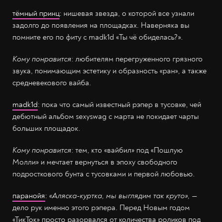
тёмный принц
: нишевая звезда, о которой все узнали
задолго до появления на площадках. Наверняка вы
помните его по фиту с madk1d «Ты чё обиделась?».
Кому понравится
: любителям перегруженного грязного
звука, понимающим эстетику и образность «ран», а также
средневекового вайба.
madk1d
: пока что самый известный рэпер в тусовке, чей
дебютный альбом sexyswag с марта не покидает чарты
больших площадок.
Кому понравится
: тем, кто «вайбил» под «Пошлую
Молли» и мечтает вернуться в эпоху свободного
подросткового бунта с тусовками и первой любовью.
паранойя
:
«Аляска-куртка, мы выглядим так круто»,
—
дело рук именно этого рэпера. Перед Новым годом
«ТикТок» просто разорвался от количества роликов под