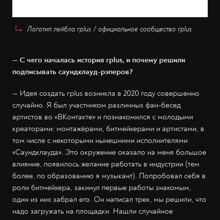
Логотип лейбла rplus / официальное сообщество rplus
— С чего началась история rplus, и почему решили
подписывать саундклауд-рэперов?
— Идея создать rplus возникла в 2020 году совершенно
случайно. Я был участником различных фан-бесед
артистов во «ВКонтакте» и познакомился с молодыми
креаторами: монтажёрами, битмейкерами и артистами, в
том числе с некоторыми нынешними исполнителями
«Саундклауда». Это окружение оказало на меня большое
влияние, появилось желание работать в индустрии (тем
более, по образованию я музыкант). Попробовал себя в
роли битмейкера, закинул первые работы знакомым,
один из них забрал его. Он написал трек, мы решили, что
надо загружать на площадки. Нашли случайное