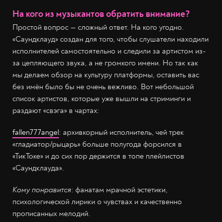
На кого из музыкантов обратить внимание?
Простой вопрос — сложный ответ. На кого угодно.
«Саундклауд» создан для того, чтобы слушатели находили
исполнителей самостоятельно и следили за артистом из-
за цепляющего звука, а не громкого имени. Но так как
мы делаем обзор на культуру платформы, оставить вас
без имён было бы не очень вежливо. Вот небольшой
список артистов, которые уже вышли на стриминги и
раздают «свэга» в чартах:
fallen777angel
: архивкорный исполнитель, чей трек
«гладиатор/рыцарь» больше полугода форсился в
«ТикТоке» и до сих пор держится в топе плейлистов
«Саундклауда».
Кому понравится
: фанатам мрачной эстетики,
психологической лирики о чувствах и качественно
прописанных мелодий.