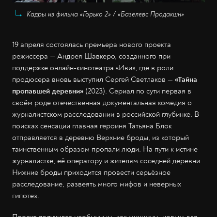
Кадры из фильма «Горько 2» / «Базелевс Продакшн»
19 апреля состоялась премьера нового проекта
режиссёра — Андрея Шавкеро, созданного при
поддержке онлайн-кинотеатра «Иви», где в роли
продюсера вновь выступил Сергей Светлаков —
«Тайна
пропавшей деревни»
(2023). Сериал по сути первая в
своём роде отечественная документальная комедия о
журналистском расследовании в российской глубинке. В
поисках сенсации главная героиня Татьяна Блок
отправляется в деревню Верхние броды, из который
таинственным образом пропали люди. На пути к истине
журналистке, её оператору и жителям соседней деревни
Нижние броды приходится провести серьёзное
расследование, развеять много мифов и неверных
гипотез.
Проект получился необычным, как минимум, новым для