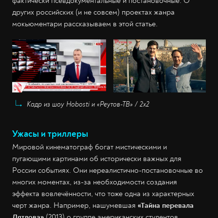
фактически псевдокументальные и постановочные. О
других российских (и не совсем) проектах жанра
мокьюментари рассказываем в этой статье.
Кадр из шоу Hobosti и «Реутов-ТВ» / 2х2
Ужасы и триллеры
Мировой кинематограф богат мистическими и
пугающими картинами об исторически важных для
России событиях. Они нереалистично-постановочные во
многих моментах, из-за необходимости создания
эффекта вовлечённости, что тоже одна из характерных
черт жанра. Например, нашумевшая
«Тайна перевала
Дятлова»
(2013) о группе американских студентов,