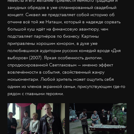
невесты и его желание привнести немного традиций и
занудных обрядов в уже спланированный свадебный
концепт. Сиквел же представляет собой историю об
отчиме всё той же Наташи, который в надежде сорвать
большой куш идёт на финансовую авантюру, чем
подставляет партнёров по бизнесу. Картины
приправлены хорошим юмором, в духе уже
полюбившихся аудитории русских комедий вроде «Дня
выборов» (2007). Яркая особенность дилогии,
спродюсированной Светлаковым — именно эффект
вовлечённости в события, свойственный жанру
мокьюментари. Любой зритель может ощутить себя
одним из членов экранной семьи, присутствующим где-то
рядом с главными героями.