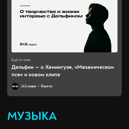
Дельфин — о Хемингуэе, «Механическом
псе» и новом клипе
2х2.медиа
Варков
МУЗЫКА