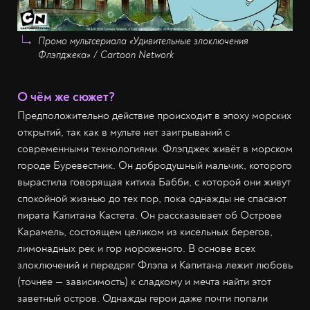
Промо мультсериала «Удивительные злоключения
Флэпджека» / Cartoon Network
О чём же сюжет?
Предположительно действие происходит в эпоху морских
открытий, так как в мульте нет заигрываний с
современными технологиями. Флэпджек живёт в морском
городе Буревестник. Он добродушный мальчик, которого
вырастила говорящая китиха Бабби, с которой они живут
спокойной жизнью до тех пор, пока однажды не спасают
пирата Капитана Кастета. Он рассказывает об Острове
Карамель, состоящем целиком из кисельных берегов,
лимонадных рек и гор мороженого. В основе всех
злоключений и передряг Флэпа и Капитана лежит любовь
(точнее — зависимость) к сладкому и мечта найти этот
заветный остров. Однажды герои даже почти попали