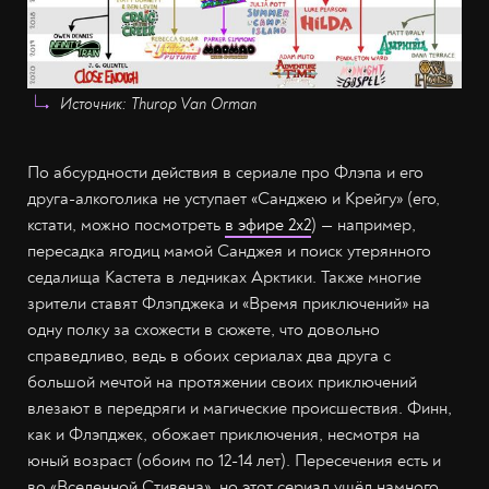
Источник: Thurop Van Orman
По абсурдности действия в сериале про Флэпа и его
друга-алкоголика не уступает «Санджею и Крейгу» (его,
кстати, можно посмотреть
в эфире 2х2
) — например,
пересадка ягодиц мамой Санджея и поиск утерянного
седалища Кастета в ледниках Арктики. Также многие
зрители ставят Флэпджека и «Время приключений» на
одну полку за схожести в сюжете, что довольно
справедливо, ведь в обоих сериалах два друга с
большой мечтой на протяжении своих приключений
влезают в передряги и магические происшествия. Финн,
как и Флэпджек, обожает приключения, несмотря на
юный возраст (обоим по 12-14 лет). Пересечения есть и
во «Вселенной Стивена», но этот сериал ушёл намного