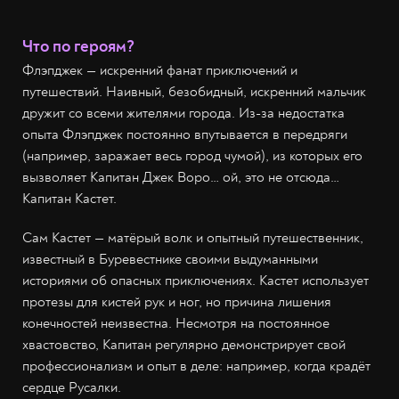
Что по героям?
Флэпджек — искренний фанат приключений и
путешествий. Наивный, безобидный, искренний мальчик
дружит со всеми жителями города. Из-за недостатка
опыта Флэпджек постоянно впутывается в передряги
(например, заражает весь город чумой), из которых его
вызволяет Капитан Джек Воро… ой, это не отсюда…
Капитан Кастет.
Сам Кастет — матёрый волк и опытный путешественник,
известный в Буревестнике своими выдуманными
историями об опасных приключениях. Кастет использует
протезы для кистей рук и ног, но причина лишения
конечностей неизвестна. Несмотря на постоянное
хвастовство, Капитан регулярно демонстрирует свой
профессионализм и опыт в деле: например, когда крадёт
сердце Русалки.