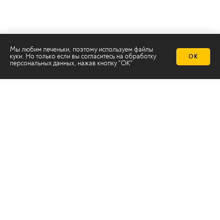
Мы любим печеньки, поэтому используем файлы
куки. Но только если вы согласитесь на
обработку
ОК
персональных данных
, нажав кнопку "ОК"
Телеканал 2х2
Онлайн-эфир
Все авторы