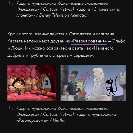
Кадр из мультсериала «Удивительные злоключения
Флэпджека» / Cartoon Network, кадр из «С приветом по
планетам» / Disney Television Animation
Кроме этого, взаимодействия Флэпджека и капитана
Кастета напоминают друзей из
«Разочарования»
— Эльфо
и Люци. Их можно охарактеризовать как «Наивного
добряка и грубияна с открытым сердцем».
Кадр из мультсериала «Удивительные злоключения
Флэпджека» / Cartoon Network, кадр из мультсериала
«Разочарование» / Netflix