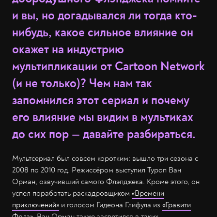
и вы, но догадывался ли тогда кто-
нибудь, какое сильное влияние он
окажет на индустрию
мультипликации от Cartoon Network
(и не только)? Чем нам так
запомнился этот сериал и почему
его влияние мы видим в мультиках
до сих пор — давайте разбираться.
Мультсериал был совсем коротким: вышло три сезона с
2008 по 2010 год. Режиссёром выступил Туроп Ван
Орман, озвучивший самого Флэпджека. Кроме этого, он
успел поработать раскадровщиком
«Времени
приключений»
и голосом Гидеона Глифула из
«Гравити
Фолз»
. Ван Орман также засветился в таких