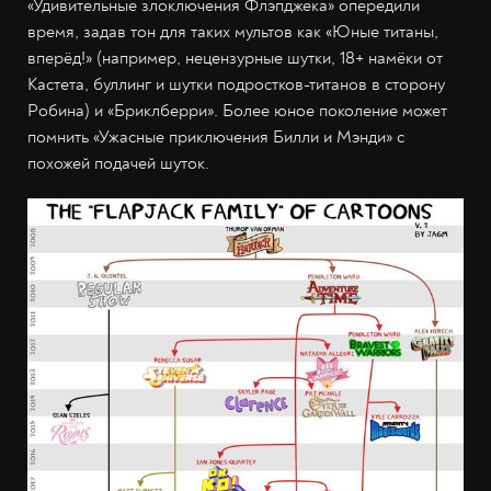
«Удивительные злоключения Флэпджека» опередили
время, задав тон для таких мультов как «Юные титаны,
вперёд!» (например, нецензурные шутки, 18+ намёки от
Кастета, буллинг и шутки подростков-титанов в сторону
Робина) и «Бриклберри». Более юное поколение может
помнить «Ужасные приключения Билли и Мэнди» с
похожей подачей шуток.