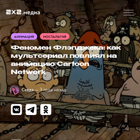
АНИМАЦИЯ
НОСТАЛЬГИЯ
Феномен Флэпджека: как
мультсериал повлиял на
анимацию Cartoon
Network
— 3 года назад
Севда