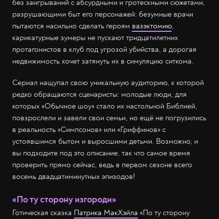
без заигрываний с абсурдными и гротескными сюжетами,
разрушающими быт его персонажей: безумные врачи
пытаются насильно сделать героям
вазэктомию
,
карикатурные зумеры не пускают тридцатилетних
протагонистов в клуб под угрозой убийства, а дорогая
недвижимость хочет затянуть их в симуляцию ситкома.
Сериал нащупал свою уникальную аудиторию, к которой
редко обращаются сценаристы: молодые люди, для
которых «Обычное шоу» стало их настольной Библией,
повзрослели и завели свои семьи, но ещё не погрузились
в реальность «Симпсонов» или «Гриффинов» с
устоявшимся бытом и выросшими детьми. Возможно, и
вы подходите под это описание, так что самое время
проверить прямо сейчас, ведь в первом сезоне всего
восемь двадцатиминутных эпизодов!
«По ту сторону изгороди»
Готическая сказка
Патрика МакХэйла
«По ту сторону