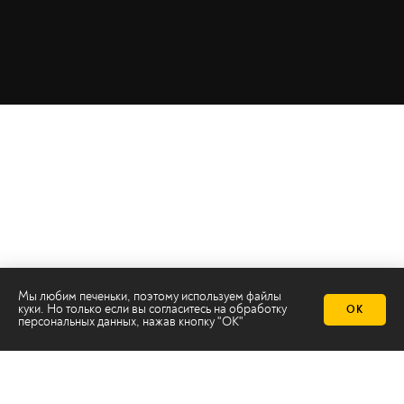
Мы любим печеньки, поэтому используем файлы
куки. Но только если вы согласитесь на
обработку
ОК
персональных данных
, нажав кнопку "ОК"
Телеканал 2х2
Онлайн-эфир