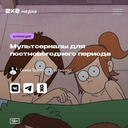
АНИМАЦИЯ
Мультсериалы для
постновогоднего периода
— 6 лет назад
Семён Трясин