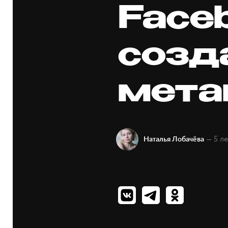
Face
созд
мета
— 5 ле
Наталья Лобачёва