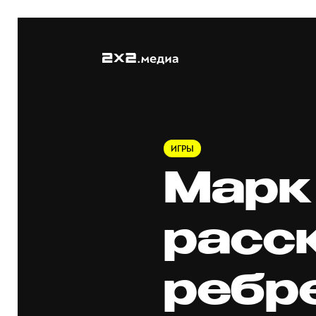
ИГРЫ
Марк
расс
ребр