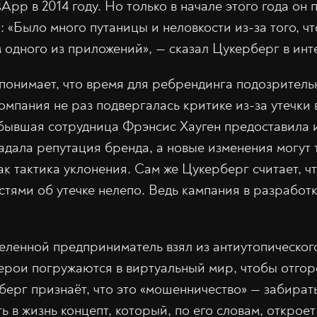
sApp в 2014 году. Но только в начале этого года он
: «Было много путаницы и неловкости из-за того, ч
 одного из приложений», — сказал Цукерберг в инт
онимает, что время для ребрендинга подозрительн
омпания не раз подвергалась критике из-за утечки
 бывшая сотрудница Фрэнсис Хауген предоставила 
радала репутация бренда, а новые изменения могут 
к тактика уклонения. Сам же Цукерберг считает, ч
стями об утечке нелепо. Ведь кампания в разработк
ленной предприниматель взял из антиутопическог
герои погружаются в виртуальный мир, чтобы отгор
берг признаёт, что это «мошенничество» — забира
ь в жизнь концепт, который, по его словам, откро