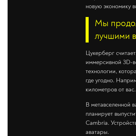
новую экономику в
Мы продол
лучшими в
Цукерберг считает
иммерсивной 3D-ве
технологии, котор
где угодно. Наприм
километров от вас.
В метавселенной в
планирует выпусти
Cambria. Устройст
аватары.