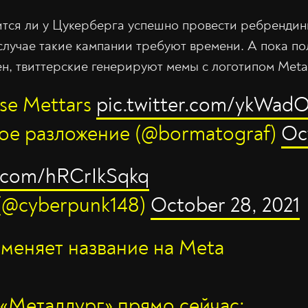
тся ли у Цукерберга успешно провести ребрендинг,
случае такие кампании требуют времени. А пока по
н, твиттерские генерируют мемы с логотипом Meta
lse Mettars
pic.twitter.com/ykWa
ое разложение (@bormatograf)
Oc
r.com/hRCrIkSqkq
(@cyberpunk148)
October 28, 2021
 меняет название на Meta
«Металлург» прямо сейчас: