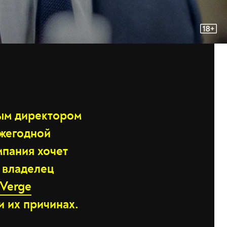
ным директором
ежегодной
мпания хочет
и владелец
 Verge
 их причинах.