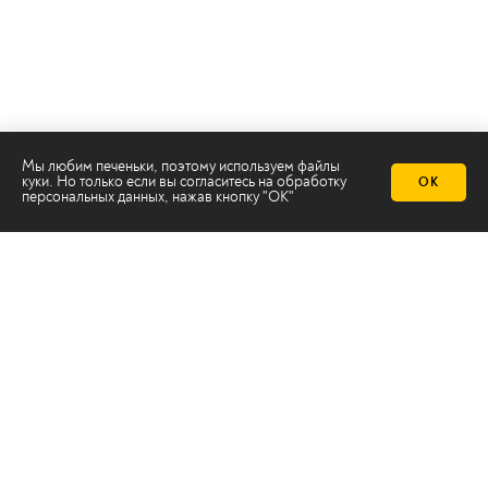
Мы любим печеньки, поэтому используем файлы
куки. Но только если вы согласитесь на
обработку
ОК
персональных данных
, нажав кнопку "ОК"
Телеканал 2х2
Онлайн-эфир
Все авторы
Все темы