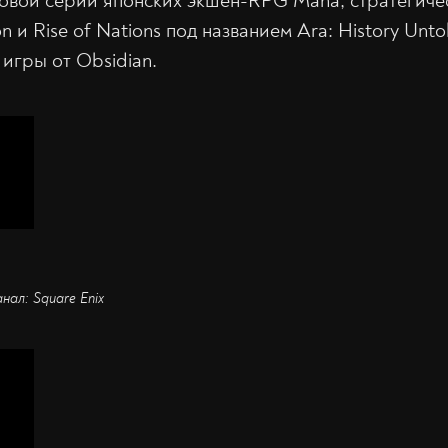
овой серии японских экшен-RPG Mana, стратегиче
tion и Rise of Nations под названием Ara: History Un
игры от Obsidian.
анал: Square Enix