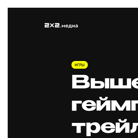
ИГРЫ
Выш
гейм
трей