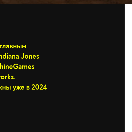
 главным
ndiana Jones
achineGames
orks.
жны уже в 2024