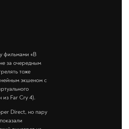
ду фильмами «В
оне за очередным
трелять тоже
линейным экшеном с
иртуального
из Far Cry 4).
per Direct, но пару
 показали