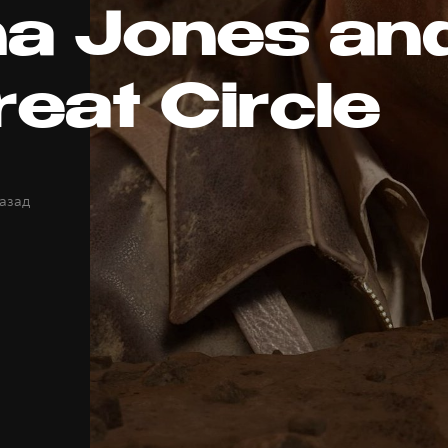
na Jones an
reat Circle
назад