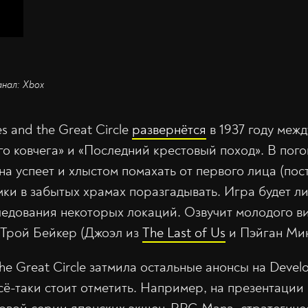
анал: Xbox
s and the Great Circle
развернётся
в 1937 году меж
го ковчега» и «Последний крестовый поход». В пог
а успеет и хлыстом помахать от первого лица (пос
омки в забытых храмах поразгадывать. Игра будет 
едования некоторых локаций. Озвучит молодого в
Трой Бейкер (Джоэл из
The Last of Us
и Пэйган Мин 
the Great Circle затмила остальные анонсы на Develo
сё-таки стоит отметить. Например, на презентации