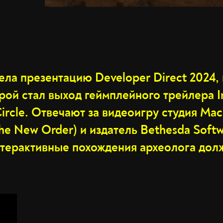
ела презентацию Developer Direct 2024,
ой стал выход геймплейного трейлера I
Circle. Отвечают за видеоигру студия M
The New Order) и издатель Bethesda Softw
нтерактивные похождения археолога дол