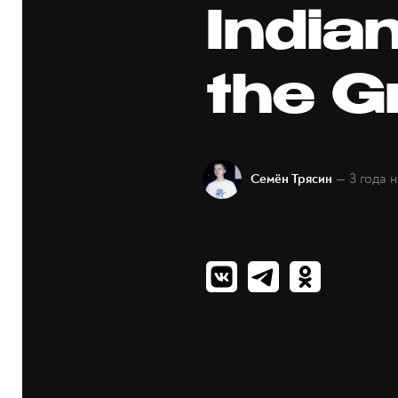
India
the G
— 3 года 
Семён Трясин