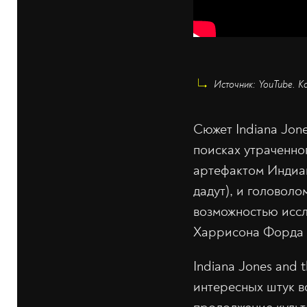
Источник: YouTube. К
Сюжет Indiana Jone
поисках утраченно
артефактом Индиан
дадут), и головол
возможностью иссл
Харрисона Форда 
Indiana Jones and 
интересных штук в