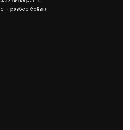
ский винегрет из
told и разбор боёвки