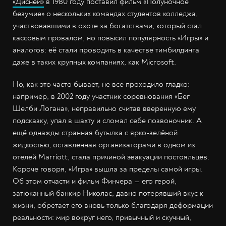
«Дисней»
в 1980 году поставил фильм «Полуночное
безумие» о нескольких командах студентов колледжа,
участвовавшими в охоте за богатствами, который стал
кассовым провалом, но повысил популярность «Игры» и
аналогов: её стали проводить в качестве тимбилдинга
даже в таких крупных компаниях, как Microsoft.
Но, как это часто бывает, не всё проходило гладко:
например, в 2002 году участник соревнования «Бег
Шелби Логана», неправильно считав вверенную ему
подсказку, упал в шахту и сломал себе позвоночник. А
ещё однажды странная бутылка с ярко-зелёной
жидкостью, оставленная организаторами в одном из
отелей Marriott, стала причиной эвакуации постояльцев.
Короче говоря, «Игра» вышла за пределы самой игры.
Об этом отчасти и фильм Финчера — его герой,
затюканный банкир Николас, давно потерявший вкус к
жизни, обретает его вновь только благодаря деформации
реальности: мир вокруг него, привычный и скучный,