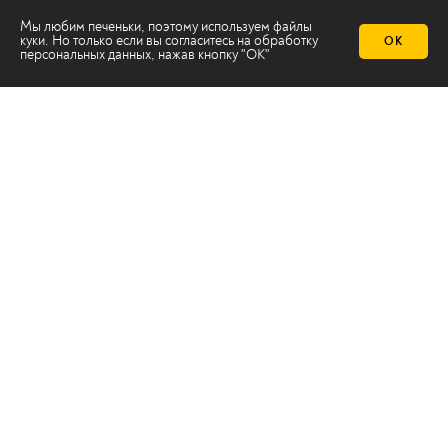
Мы любим печеньки, поэтому используем файлы
куки. Но только если вы согласитесь на
обработку
ОК
персональных данных
, нажав кнопку "ОК"
Телеканал 2х2
Онлайн-эфир
Все авторы
Все темы
© ООО «ТРК «2Х2», 2026