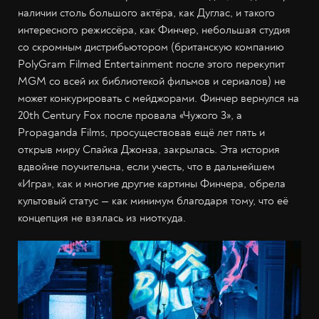
наличии столь большого актёра, как Дуглас, и такого
интересного режиссёра, как Финчер, небольшая студия
со скромным дистрибьютором (британскую компанию
PolyGram Filmed Entertainment после этого перекупит
MGM со всей их библиотекой фильмов и сериалов) не
может конкурировать с мейджорами. Финчер вернулся на
20th Century Fox после провала «Чужого 3», а
Propaganda Films, просуществовав ещё лет пять и
открыв миру Спайка Джонза, закрылась. Эта история
вдвойне поучительна, если учесть, что в дальнейшем
«Игра», как и многие другие картины Финчера, обрела
культовый статус — как минимум благодаря тому, что её
концепция не взялась из ниоткуда.