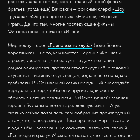
рассказывала о том же; кстати, главный герой фильма
братьев (тогда ещё) Вачовски — офисный клерк!
«Шоу
Трумана»
, «Остров проклятых», «Начало», «Ночные
игры»… Да что там, многие последующие фильмы
Финчера носят отпечаток «Игры».
Мир вокруг героя
«Бойцовского клуба»
(тоже белого
воротничка) — не то, чем кажется. Героиня «Комнаты
страха», уверенная, что её «умный дом» позволил
рационализировать пространство вокруг неё, с головой
окунается в истинную суть вещей, когда в него попадают
грабители. В «Социальной сети» нелюдимый гик создаёт
виртуальный мир, чтобы он и другие люди смогли
сбежать в него из реальности. В «Исчезнувшей» главная
героиня буквально ведёт параллельную жизнь. А уж
сколько сейчас появилось разнообразных произведений
о том, что, перефразируя Шекспира, весь мир — театр, и
люди в нём массовка, и не сосчитать: взять хоть свежий
«Всё везде и сразу». Можно ли сказать, что всего этого не