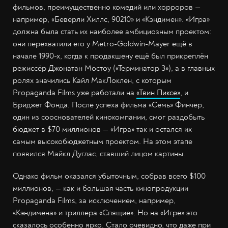
фильмов, преимущественно комедий или хорроров —
например, «Беверли Хиллс, 90210» и «Кэндимен». «Игра»
должна была стать их наиболее амбициозным проектом:
они перехватили его у Metro-Goldwin-Mayer ещё в
начале 1990-х, когда к продакшену ещё был прикреплён
режиссёр Джонатан Мостоу («Терминатор 3»), а в главных
ролях значились Кайл МакЛоклен, с которым
Propaganda Films уже работали на
«Твин Пиксе»
, и
Бриджет Фонда. После успеха фильма «Семь» Финчер,
один из сооснователей кинокомпании, смог раздобыть
бюджет в $70 миллионов — «Игра» так и остался их
самым высокобюджетным проектом. На этом этапе
появился Майкл Дуглас, ставший лицом картины.
Однако фильм оказался убыточным, собрав всего $100
миллионов, — как и большая часть кинопродукции
Propaganda Films, за исключением, например,
«Кэндимена» и триллера «Спящие». Но на «Игре» это
сказалось особенно ярко. Стало очевидно, что даже при