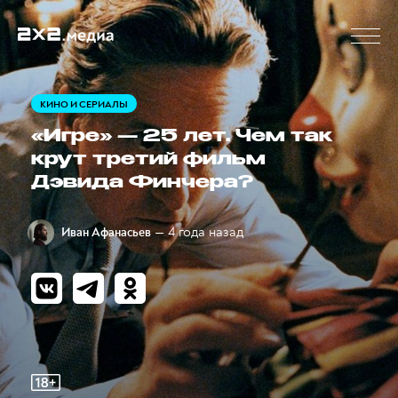
КИНО И СЕРИАЛЫ
«Игре» — 25 лет. Чем так
крут третий фильм
Дэвида Финчера?
— 4 года назад
Иван Афанасьев