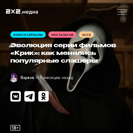
КИНО И СЕРИАЛЫ
НОСТАЛЬГИЯ
ЭССЕ
Эволюция серии фильмов
«Крик»: как менялись
популярные слэшеры
— 5 месяцев назад
Варков