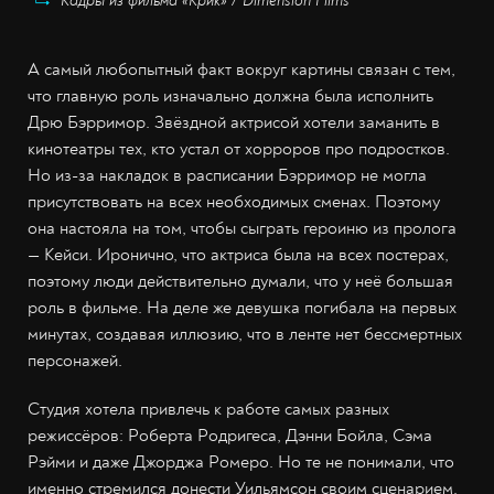
Кадры из фильма «Крик» / Dimension Films
А самый любопытный факт вокруг картины связан с тем,
что главную роль изначально должна была исполнить
Дрю Бэрримор. Звёздной актрисой хотели заманить в
кинотеатры тех, кто устал от хорроров про подростков.
Но из-за накладок в расписании Бэрримор не могла
присутствовать на всех необходимых сменах. Поэтому
она настояла на том, чтобы сыграть героиню из пролога
— Кейси. Иронично, что актриса была на всех постерах,
поэтому люди действительно думали, что у неё большая
роль в фильме. На деле же девушка погибала на первых
минутах, создавая иллюзию, что в ленте нет бессмертных
персонажей.
Студия хотела привлечь к работе самых разных
режиссёров: Роберта Родригеса, Дэнни Бойла, Сэма
Рэйми и даже Джорджа Ромеро. Но те не понимали, что
именно стремился донести Уильямсон своим сценарием.