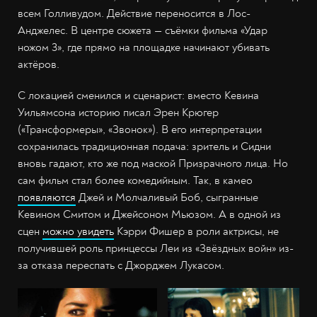
всем Голливудом. Действие переносится в Лос-
Анджелес. В центре сюжета — съёмки фильма «Удар
ножом 3», где прямо на площадке начинают убивать
актёров.
С локацией сменился и сценарист: вместо Кевина
Уильямсона историю писал Эрен Крюгер
(«Трансформеры», «Звонок»). В его интерпретации
сохранилась традиционная подача: зритель и Сидни
вновь гадают, кто же под маской Призрачного лица. Но
сам фильм стал более комедийным. Так, в камео
появляются
Джей и Молчаливый Боб, сыгранные
Кевином Смитом и Джейсоном Мьюзом. А в одной из
сцен
можно увидеть
Кэрри Фишер в роли актрисы, не
получившей роль принцессы Леи из «Звёздных войн» из-
за отказа переспать с Джорджем Лукасом.