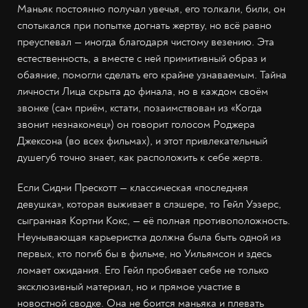
Маньяк постоянно получал увечья, его толкали, били, он
спотыкался при попытке догнать жертву, но всё равно
преуспевал — иногда благодаря чистому везению. Эта
естественность, а вместе с ней примитивный образ и
обаяние, помогли сделать его крайне узнаваемым. Тайна
личности Лица скрыта до финала, но в каждом своём
звонке (сам приём, кстати, позаимствован из «Когда
звонит незнакомец») он говорит голосом Роджера
Джексона (во всех фильмах), и этот привлекательный
душегуб точно знает, как расположить к себе жертв.
Если Сидни Прескотт — классическая «последняя
девушка», которая выживает в слэшере, то Гейл Уэзерс,
сыгранная Кортни Кокс, — её полная противоположность.
Неунывающая карьеристка должна была быть одной из
первых, кто погиб бы в фильме, но Уильямсон и здесь
ломает ожидания. Его Гейл пробивает себе не только
эксклюзивный материал, но и прямое участие в
новостной сводке. Она не боится маньяка и плевать