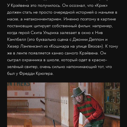
У Крэйвена это получилось. Он осознал, что «Крик»
должен стать не просто очередной историей о маньяке в
маске, а метакомментарием. Именно поэтому в картине
постановщик цитирует собственный фильм: например,
когда герой Скита Ульриха залезает в окно к Нив
Кэмпбелл (это буквально сцена с Джонни Деппом и
Хезер Лэнгенкэмп из «Кошмара на улице Вязов»). К тому
же в ленте появляется камео самого Крэйвена. Он
сыграл охранника в школе, который одет в красно-
зелёный свитер, очень сильно напоминающий тот, что
был у Фредди Крюгера.