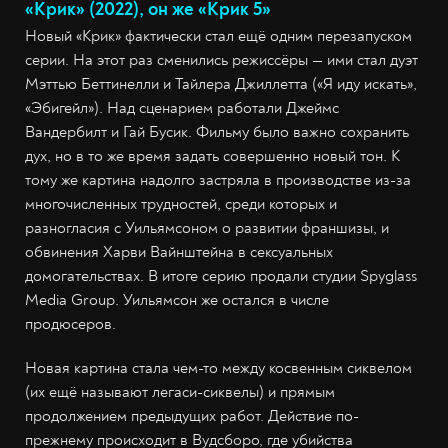
«Крик» (2022), он же «Крик 5»
Новый «Крик» фактически стал ещё одним перезапуском
серии. На этот раз сменились режиссёры — ими стал дуэт
Мэттью Беттинелли и Тайлера Джиллетта («Я иду искать»,
«Эбигейл»). Над сценарием работали Джеймс
Вандербилт и Гай Бусик. Фильму было важно сохранить
дух, но в то же время задать совершенно новый тон. К
тому же картина надолго застряла в производстве из-за
многочисленных трудностей, среди которых и
разногласия с Уильямсоном о развитии франшизы, и
обвинения Харви Вайнштейна в сексуальных
домогательствах. В итоге серию продали студии Spyglass
Media Group. Уильямсон же остался в числе
продюсеров.
Новая картина стала чем-то между косвенным сиквелом
(их ещё называют легаси-сиквелы) и прямым
продолжением предыдущих работ. Действие по-
прежнему происходит в Вудсборо, где убийства