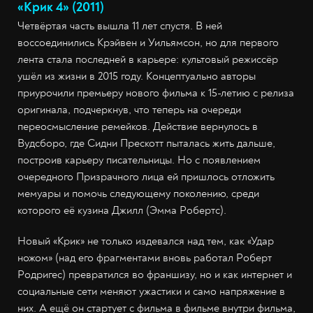
«Крик 4» (2011)
Четвёртая часть вышла 11 лет спустя. В ней
воссоединились Крэйвен и Уильямсон, но для первого
лента стала последней в карьере: культовый режиссёр
ушёл из жизни в 2015 году. Концептуально авторы
приурочили премьеру нового фильма к 15-летию с релиза
оригинала, подчеркнув, что теперь на очереди
переосмысление ремейков. Действие вернулось в
Вудсборо, где Сидни Прескотт пыталась жить дальше,
построив карьеру писательницы. Но с появлением
очередного Призрачного лица ей пришлось отложить
мемуары и помочь следующему поколению, среди
которого её кузина Джилл (Эмма Робертс).
Новый «Крик» не только издевался над тем, как «Удар
ножом» (над его фрагментами вновь работал Роберт
Родригес) превратился во франшизу, но и как интернет и
социальные сети меняют ужастики и само напряжение в
них. А ещё он стартует с фильма в фильме внутри фильма,