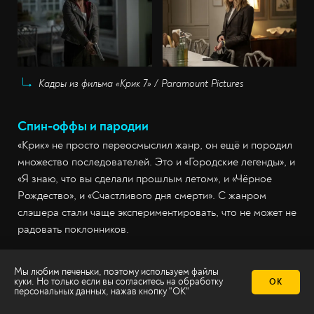
Кадры из фильма «Крик 7» / Paramount Pictures
Спин-оффы и пародии
«Крик» не просто переосмыслил жанр, он ещё и породил
множество последователей. Это и «Городские легенды», и
«Я знаю, что вы сделали прошлым летом», и «Чёрное
Рождество», и «Счастливого дня смерти». С жанром
слэшера стали чаще экспериментировать, что не может не
радовать поклонников.
В 2015 году на MTV состоялась премьера официального
Мы любим печеньки, поэтому используем файлы
сериала «Крик». Принцип в нём тот же: маньяк в маске
куки. Но только если вы согласитесь на
обработку
ОК
персональных данных
, нажав кнопку "ОК"
кошмарит подростков в тихом городке Лейквуд, но сам
образ Призрачного лица изменён, а вместе с ним и