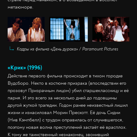
метаюморе.
Кадры из фильма «День дурака» / Paramount Pictures
«Крик» (1996)
Действие первого фильма происходит в тихом городке
Вудсборо. Некто в костюме призрака (впоследствии его
прозовут Призрачным лицом) убил старшеклассницу и её
парня. И это всего за несколько дней до годовщины
другой жуткой трагедии. Годом ранее неизвестный лишил
жизни и изнасиловал Морин Прескотт. Её дочь Сидни
(Нив Кэмпбелл) с трудом оправилась от случившегося,
поэтому новая волна преступлений застаёт её врасплох.
К тому же таинственный незнакомец, звонивший