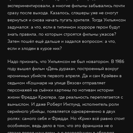
экспериментировали, а многие фильмы забывались почти
сразу после выхода. Казалось, слэшеры уже не смогут
вернуться и снова начать пугать зрителя. Тогда Уильямсон
задумался: а что, если в типичном хорроре герои будут
знать правила, по которым строятся фильмы ужасов?
Затем пошёл ещё дальше и задался вопросом: а что,
если и злодеи в курсе них?
Надо признать, что Уильямсон не был новатором. В 1986
году вышел фильм «День дурака», построенный вокруг
ироничных убийств первого апреля. Да и сам Крэйвен в
седьмом «Кошмаре на улице Вязов» отправляет
персонажей на съёмки картины по мотивам истории
жизни Фредди Крюгера, где реальность переплетается с
вымыслом. И даже Роберт Инглунд, исполнитель роли
серийного убийцы, появляется одновременно в двух
ролях: самого себя и Фредди. Но «Крик» всё равно стоит
особняком, ведь дело в том, что это франшиза не о
страхе перед маньяком, а о возведённом в абсолют