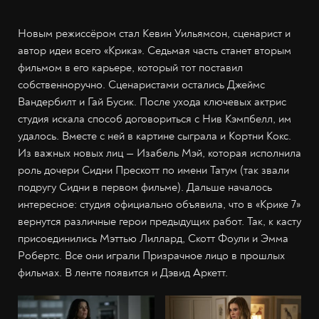
Новым режиссёром стал Кевин Уильямсон, сценарист и
автор идеи всего «Крика». Седьмая часть станет вторым
фильмом в его карьере, который тот поставил
собственноручно. Сценаристами остались Джеймс
Вандербилт и Гай Бусик. После ухода ключевых актрис
студия искала способ договориться с Нив Кэмпбелл, им
удалось. Вместе с ней в картине сыграла и Кортни Кокс.
Из важных новых лиц — Изабель Мэй, которая исполнила
роль дочери Сидни Прескотт по имени Татум (так звали
подругу Сидни в первом фильме). Дальше началось
интересное: студия официально объявила, что в «Крике 7»
вернутся различные герои предыдущих работ. Так, к касту
присоединились Мэттью Лиллард, Скотт Фоули и Эмма
Робертс. Все они играли Призрачное лицо в прошлых
фильмах. В ленте появится и Дэвид Аркетт.