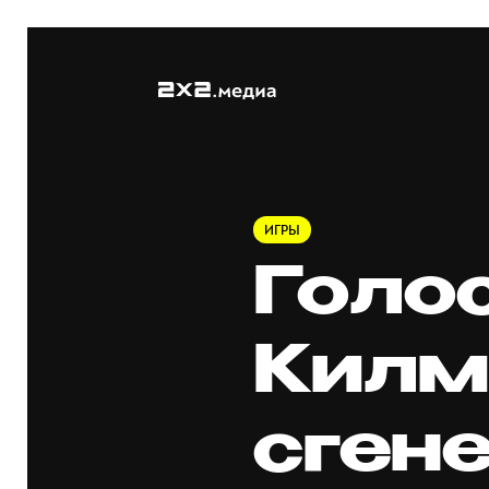
ИГРЫ
Голо
Килм
сген