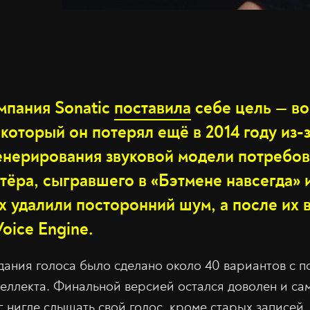
мпания Sonatic
поставила
себе цель — во
который он потерял ещё в 2014 году из-з
генерирования звуковой модели потребо
тёра, сыгравшего в «Бэтмене навсегда»
х удалили посторонний шум, а после их 
oice Engine.
дания голоса было сделано около 40 вариантов с 
еллекта. Финальной версией остался доволен и сам
г нигде слышать свой голос, кроме старых записей.