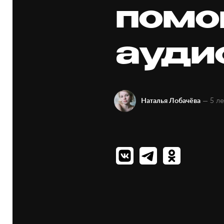
помо
ауди
— 5 ле
Наталья Лобачёва