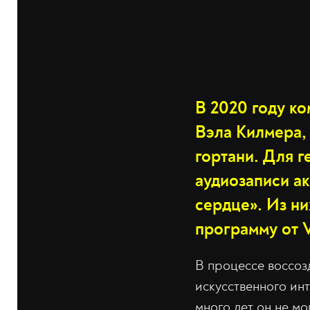
В 2020 году ко
Вэла Килмера, 
гортани. Для 
аудиозаписи ак
сердце». Из ни
программу от V
В процессе воссоз
искусственного инт
много лет он не мо