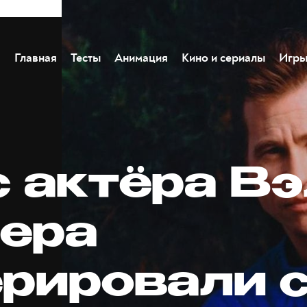
Главная
Тесты
Анимация
Кино и сериалы
Игр
с актёра В
ера
ерировали 