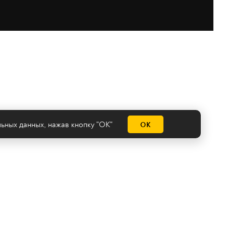
льных данных
, нажав кнопку "ОК"
ОК
емы