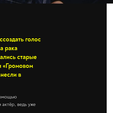
ссоздать голос
а рака
вались старые
 и «Громовом
внесли в
помощью
 актёр, ведь уже