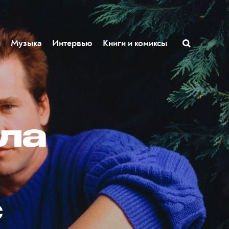
ы
Музыка
Интервью
Книги и комиксы
эла
с