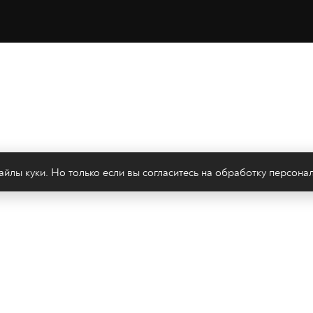
йлы куки. Но только если вы согласитесь на
обработку персона
леканал 2х2
Онлайн-эфир
Все авторы
Все т