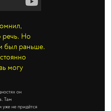
помнил,
 речь. Но
 и был раньше.
остоянно
вь могу
дностях он
а. Там
 уже не придётся