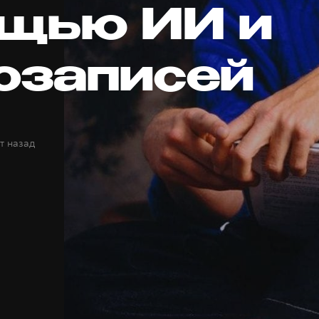
щью ИИ и
озаписей
т назад