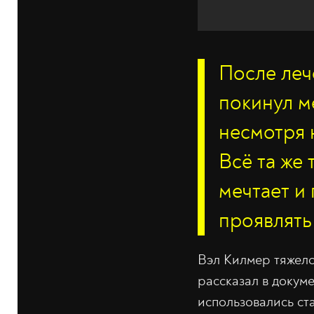
После леч
покинул м
несмотря н
Всё та же
мечтает и
проявлять
Вэл Килмер тяжело
рассказал в докум
использовались ст