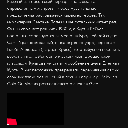
Каждый из персонажей неразрывно связан с
определённым жанром — через музыкальные
предпочтения раскрывается характер героев. Так,
чирлидерша Сантана Лопез чаще остальных читает рэп,
Финн исполняет рок-хиты 1980-х, а Курт и Рейчел
постоянно соревнуются за место на Бродвейской сцене.
Самый разнообразный, в плане репертуара, персонаж —
Блейн Андерсон (Даррен Крисс), которыйуспел перепеть
всех, начиная с Maroon 5 и заканчивая Бродвейской
классикой. Культовыми стали и особенные дуэты Блейна и
Курта. В них персонажи превращали переживания своих
сложных взаимоотношений в песни, например, Baby It’s
Cold Outside из рождественского спешла Glee.