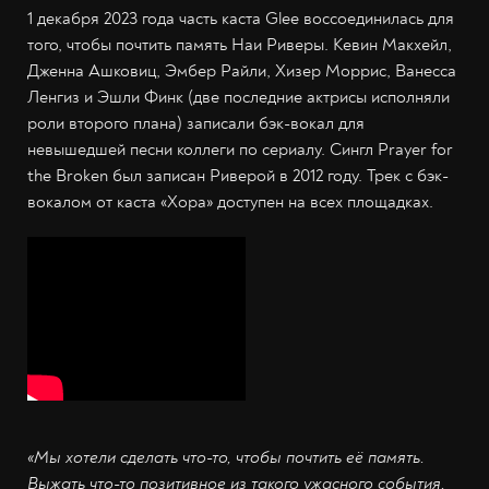
1 декабря 2023 года часть каста Glee воссоединилась для
того, чтобы почтить память Наи Риверы. Кевин Макхейл,
Дженна Ашковиц, Эмбер Райли, Хизер Моррис, Ванесса
Ленгиз и Эшли Финк (две последние актрисы исполняли
роли второго плана) записали бэк-вокал для
невышедшей песни коллеги по сериалу. Сингл Prayer for
the Broken был записан Риверой в 2012 году. Трек с бэк-
вокалом от каста «Хора» доступен на всех площадках.
«Мы хотели сделать что-то, чтобы почтить её память.
Выжать что-то позитивное из такого ужасного события.