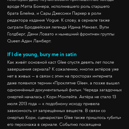
вроде Мэтта Бомера, исполнившего роль старшего
брата Блейна, и Сары Джессики Паркер в роли
редактора издания Vogue. К слову, в сериале также
сыграли Бродвейская легенда Идина Мензел, Вупи
Голдберг, Деми Ловато и нынешний фронтмен группы
Queen Адам Ламберт.
If I die young, bury me in satin
Как живёт основной каст Glee спустя девять лет после
завершения сериала? К сожалению, многих актёров уже
нет в живых — в связи с этим на просторах интернета
даже появился термин «Проклятие Glee», а позже вышел
одноимённый документальный фильм. Череда загадочных
смертей началась с Кори Монтейта. Актёра не стало 13
июля 2013 года — к подобному исходу привела
зависимость от запрещённых веществ. В связи со
смертью Кори, сценаристам Glee также пришлось «убить»
его персонажа в сериале. Событию посвящена