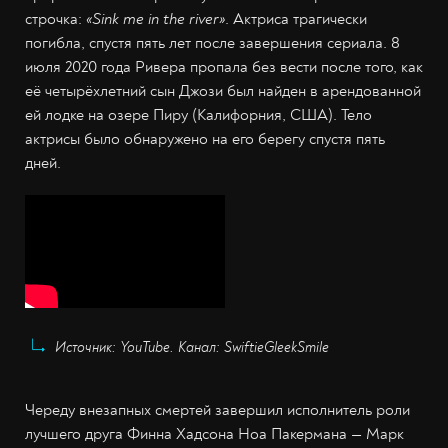
строчка:
«Sink me in the river»
. Актриса трагически
погибла, спустя пять лет после завершения сериала. 8
июля 2020 года Ривера пропала без вести после того, как
её четырёхлетний сын Джози был найден в арендованной
ей лодке на озере Пиру (Калифорния, США). Тело
актрисы было обнаружено на его берегу спустя пять
дней.
Источник: YouTube. Канал: SwiftieGleekSmile
Череду внезапных смертей завершил исполнитель роли
лучшего друга Финна Хадсона Ноа Пакермана — Марк