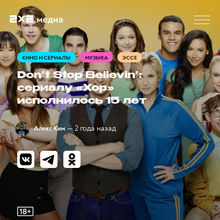
КИНО И СЕРИАЛЫ
МУЗЫКА
ЭССЕ
Don’t Stop Believin’:
сериалу «Хор»
исполнилось 15 лет
— 2 года назад
Алекс Ким