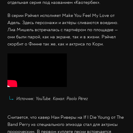
отдельная серия под названием «Квотербек».
В серии Рэйчел исполняет Make You Feel My Love от
Адель. Здесь персонажи и актёры сливаются воедино.
Лиа Мишель встречалась с партнёром по площадке —
они были парой, как на экране, так и в жизни. Рэйчел
скорбит о Финне так же, как и актриса по Кори.
Источник: YouTube. Канал: Paolo Pérez
Считается, что кавер Наи Риверы на If I Die Young от The
Band Perry из специального эпизода стал для актрисы
пророческим. В первом куплете песни встречается