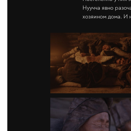
Нуучча явно разоч
хозяином дома. И н