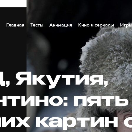
Главная
Тесты
Анимация
Кино и сериалы
Игр
, Якутия,
нтино: пять
их картин 