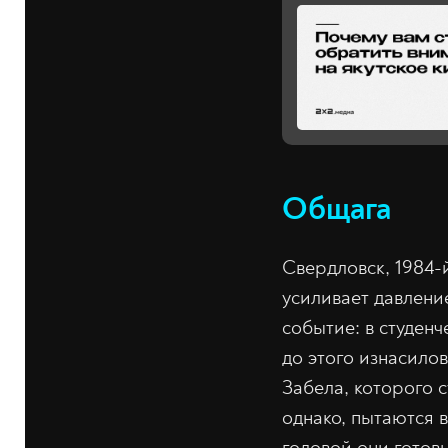
Общага
Свердловск, 1984-
усиливает давлени
событие: в студен
до этого изнасило
Забела, которого с
однако, пытаются 
головой они готовы