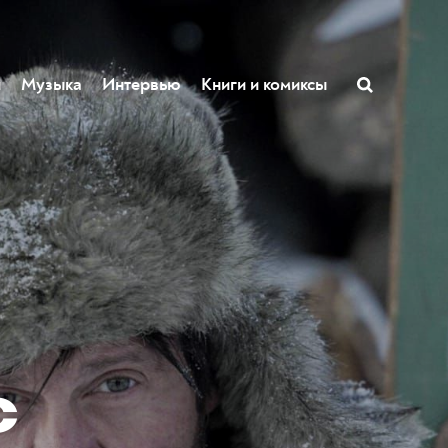
ы
Музыка
Интервью
Книги и комиксы
с