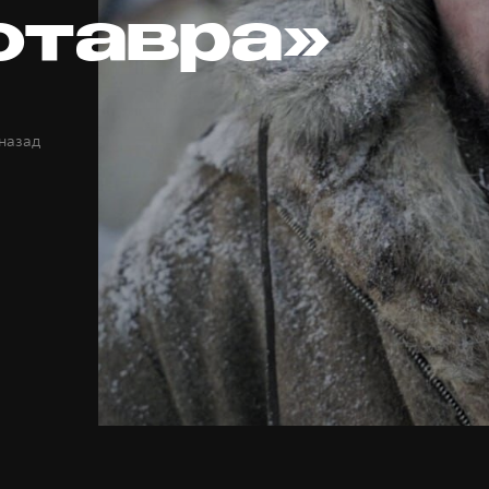
отавра»
 назад