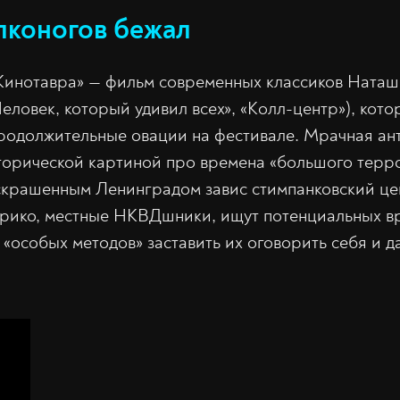
лконогов бежал
«Кинотавра» — фильм современных классиков Ната
еловек, который удивил всех», «Колл-центр»), кото
родолжительные овации на фестивале. Мрачная ан
орической картиной про времена «большого терр
аскрашенным Ленинградом завис стимпанковский це
трико, местные НКВДшники, ищут потенциальных вр
«особых методов» заставить их оговорить себя и да