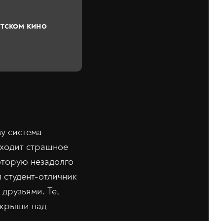
утском кино
му система
сходит страшное
оторую незадолго
 студент-отличник
 друзьями. Те,
и крыши над