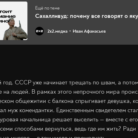
Сахалливуд: почему все говорят о як
2х2.медиа
Иван Афанасьев
й год. СССР уже начинает трещать по швам, а пото
е на людей. В рамках этого непрочного мира прои
ческом общежитии с балкона спрыгивает девушка, к
вал муж комендантки. Единственным свидетелем стал
уровая начальница решает выселить — вместе с его
всеми способами вернуться, ведь где им жить? Рад
 на многое — в том числе и промолчать.