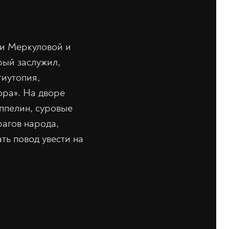
ши Меркуловой и
рый заслужил,
тиутопия,
ора». На дворе
ппелин, суровые
агов народа,
ть повод увести на