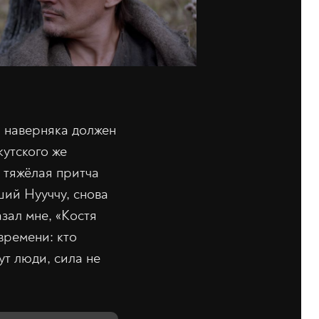
 наверняка должен
кутского же
 тяжёлая притча
ший Нууччу, снова
азал мне, «Костя
времени: кто
ут люди, сила не