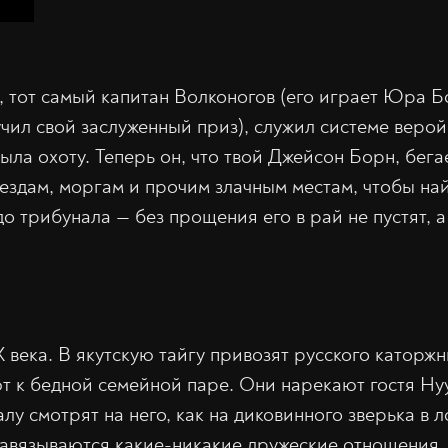
, тот самый капитан Волконогов (его играет Юра Б
чил свой заслуженный приз), служил системе верой
ыла охоту. Теперь он, что твой Джейсон Борн, бега
ездам, моргам и прочим злачным местам, чтобы на
 до трибунала — без прощения его в рай не пустят, а
 века. В якутскую тайгу привозят русского каторж
т к бедной семейной паре. Они нарекают гостя Нуу
алу смотрят на него, как на диковинного зверька в л
завязываются какие-никакие дружеские отношения, 