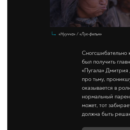
«Нуучча» / «Лук-фильм»
Сногсшибательно к
был получить глав
«Пугала» Дмитрия 
про тьму, проникш
оказывается в роли
нормальный парень
может, тот забирае
должна быть реша