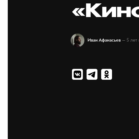
«Кин
— 5 лет
Иван Афанасьев