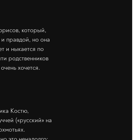
орисов, который,
 и правдой, но она
ет и ныкается по
йти родственников
 очень хочется.
ника Костю,
ччей («русский» на
охмотьях.
но это ненадолго: