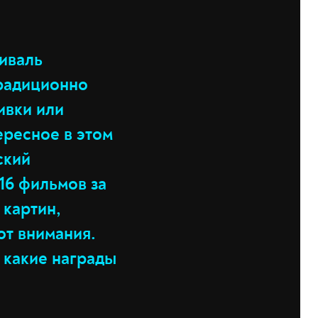
тиваль
традиционно
ивки или
ересное в этом
ский
16 фильмов за
 картин,
ют внимания.
 какие награды