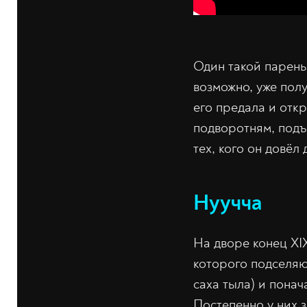
Один такой парень
возможно, уже полу
его предала и откр
подворотням, подъ
тех, кого он довёл
Нуучча
На дворе конец XIX
которого подселяю
саха тыла) и понач
Постепенно у них 