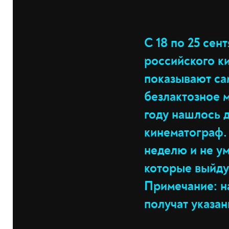
С 18 по 25 сен
российского ки
показывают са
безлактозное м
году нашлось д
кинематограф.
неделю и не ум
которые выйдут
Примечание: на
получат указа