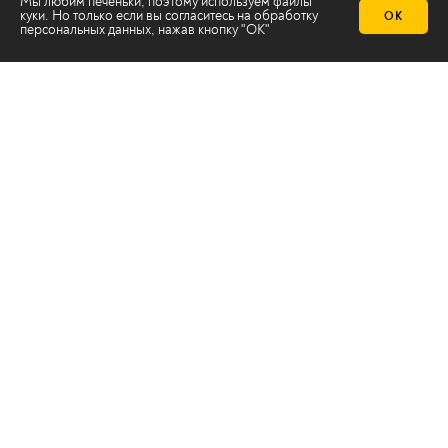
Мы любим печеньки, поэтому используем файлы
куки. Но только если вы согласитесь на
обработку
ОК
персональных данных
, нажав кнопку "ОК"