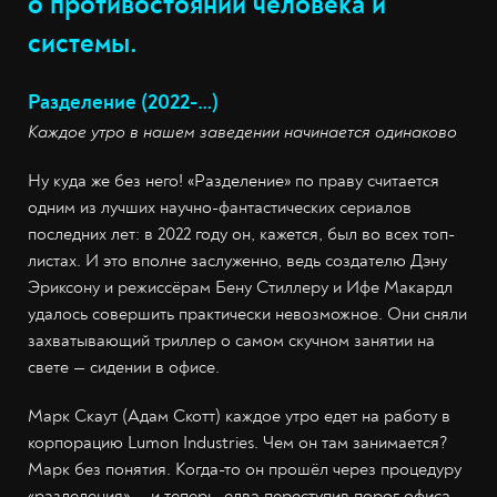
о противостоянии человека и
системы.
Разделение (2022-…)
Каждое утро в нашем заведении начинается одинаково
Ну куда же без него! «Разделение» по праву считается
одним из лучших научно-фантастических сериалов
последних лет: в 2022 году он, кажется, был во всех топ-
листах. И это вполне заслуженно, ведь создателю Дэну
Эриксону и режиссёрам Бену Стиллеру и Ифе Макардл
удалось совершить практически невозможное. Они сняли
захватывающий триллер о самом скучном занятии на
свете — сидении в офисе.
Марк Скаут (Адам Скотт) каждое утро едет на работу в
корпорацию Lumon Industries. Чем он там занимается?
Марк без понятия. Когда-то он прошёл через процедуру
«разделения» — и теперь, едва переступив порог офиса,