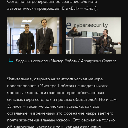
Corp, но натренированное сознание Эллиота
автоматически превращает Е в «Evil» — «Зло»).
Кадры из сериала «Мистер Робот» / Anonymous Content
Язвительная, открыто мизантропическая манера
повествования «Мистера Робота» не щадит никого:
яростные монологи главного героя обличают как
сильных мира сего, так и простых обывателей. Но и сам
Эллиот — такая же одинокая пустышка, как все
остальные, и временами это осознание накрывает его
почти экзистенциальным ужасом. Это сериал не только
об анархизме, хакерах и том, как мы ежедневно