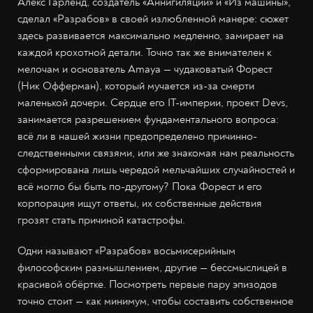
Алекс Гарленд, создатель «Аннигиляции» и «Из машины»,
сделал «Разрабов» в своей излюбленной манере: сюжет
здесь развивается максимально медленно, замирает на
каждой крохотной детали. Точно так же внимателен к
мелочам и основатель Amaya — чудаковатый Форест
(Ник Офферман), который мучается из-за смерти
маленькой дочери. Сердце его IT-империи, проект Devs,
занимается разрешением фундаментального вопроса:
всё ли в нашей жизни предопределено причинно-
следственными связями, или же знакомая нам реальность
сформирована лишь чередой мельчайших случайностей и
всё могло бы быть по-другому? Пока Форест и его
корпорация ищут ответы, их собственные действия
грозят стать причиной катастрофы.
Одни называют «Разрабов» восьмисерийным
философским размышлением, другие — бессмыслицей в
красивой обёртке. Посмотреть первые пару эпизодов
точно стоит — как минимум, чтобы составить собственное