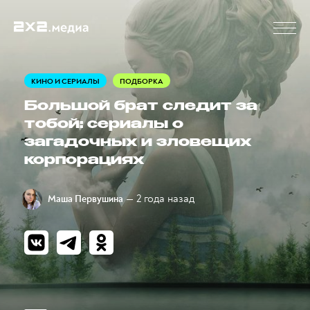
КИНО И СЕРИАЛЫ
ПОДБОРКА
Большой брат следит за
тобой: сериалы о
загадочных и зловещих
корпорациях
— 2 года назад
Маша Первушина