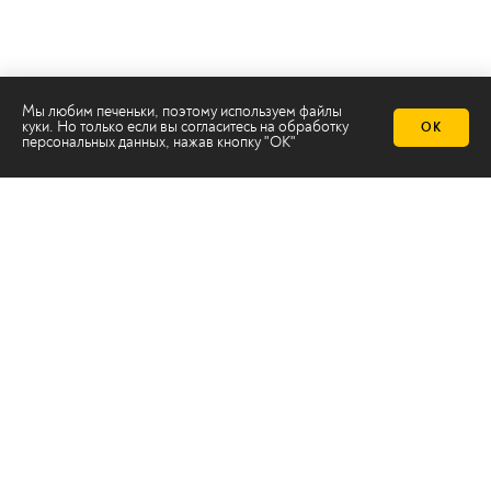
Мы любим печеньки, поэтому используем файлы
куки. Но только если вы согласитесь на
обработку
ОК
персональных данных
, нажав кнопку "ОК"
Телеканал 2х2
Онлайн-эфир
Все авторы
Все темы