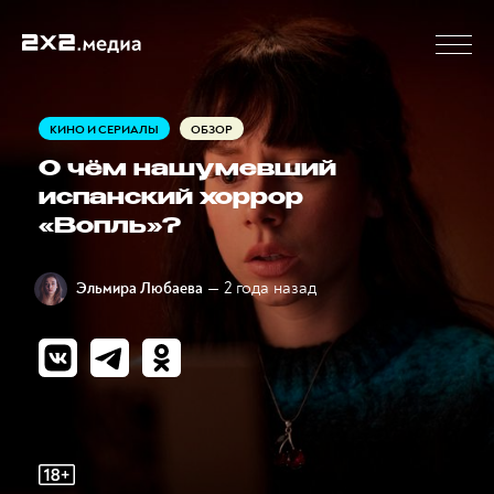
КИНО И СЕРИАЛЫ
ОБЗОР
О чём нашумевший
испанский хоррор
«Вопль»?
— 2 года назад
Эльмира Любаева