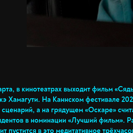
марта, в кинотеатрах выходит фильм «Сяд
э Хамагути. На Каннском фестивале 202
 сценарий, а на грядущем «Оскаре» счит
ндентов в номинации «Лучший фильм». Р
ит пустится в это медитативное трёхчас