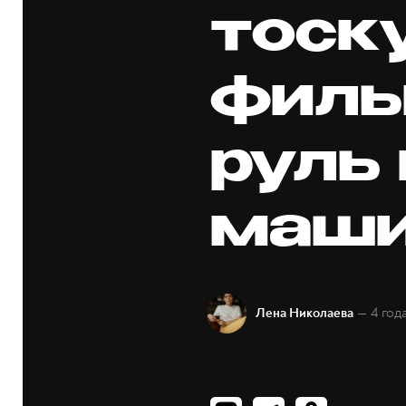
тоск
филь
руль
маш
— 4 год
Лена Николаева