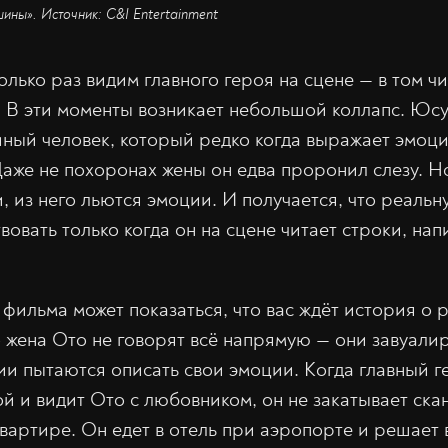
ины». Источник: C&I Entertainment
лько раз видим главного героя на сцене — в том чи
 В эти моменты возникает небольшой коллапс. Юсу
йный человек, который редко когда выражает эмоци
Даже не похоронах жены он едва проронил слезу. Но
, из него льются эмоции. И получается, что реаль
вовать только когда он на сцене читает строки, на
 фильма может показаться, что вас ждёт история 
о жена Ото не говорят всё напрямую — они завуали
и пытаются описать свои эмоции. Когда главный г
й и видит Ото с любовником, он не закатывает скан
 квартире. Он едет в отель при аэропорте и решает