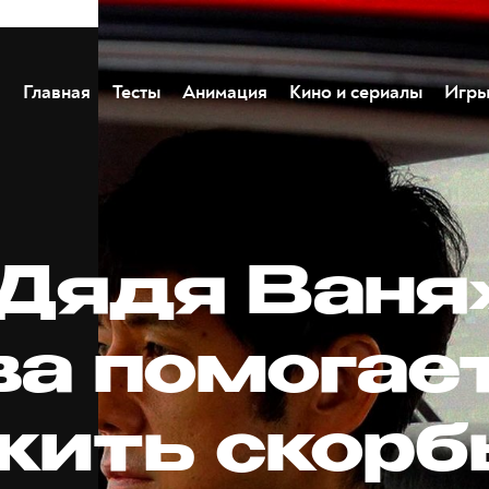
Главная
Тесты
Анимация
Кино и сериалы
Игр
«Дядя Ваня
ва помогае
жить скорб