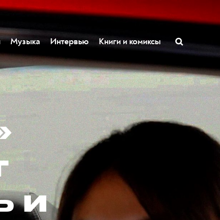
ы
Музыка
Интервью
Книги и комиксы
»
т
ь и