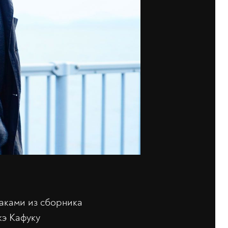
аками из сборника
кэ Кафуку