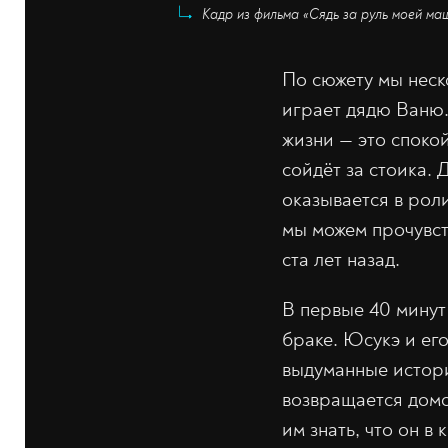
Кадр из фильма «Сядь за руль моей маш
По сюжету мы неско
играет дядю Ваню.
жизни — это споко
сойдёт за стоика. 
оказывается в роли
мы можем прочувст
ста лет назад.
В первые 40 минут
браке. Юсукэ и ег
выдуманные истори
возвращается домо
им знать, что он в