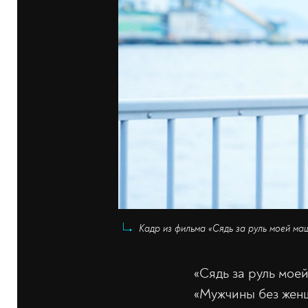
Кадр из фильма «Сядь за руль моей маш
«Сядь за руль мое
«Мужчины без женщ