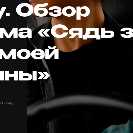
у. Обзор
ма «Сядь 
 моей
ины»
а назад