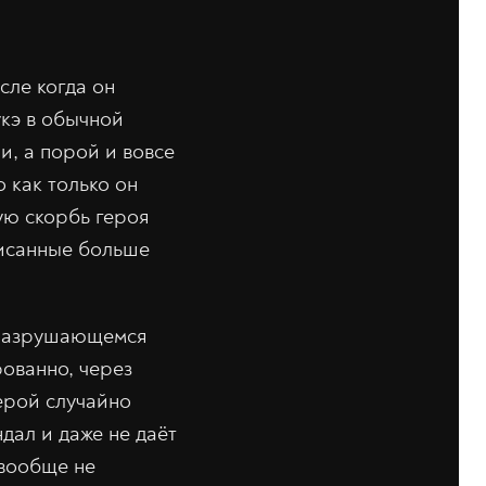
сле когда он
кэ в обычной
и, а порой и вовсе
 как только он
ную скорбь героя
писанные больше
о разрушающемся
рованно, через
ерой случайно
дал и даже не даёт
 вообще не