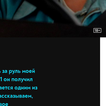
ь за руль моей
1 он получил
ается одним из
ассказываем,
овое