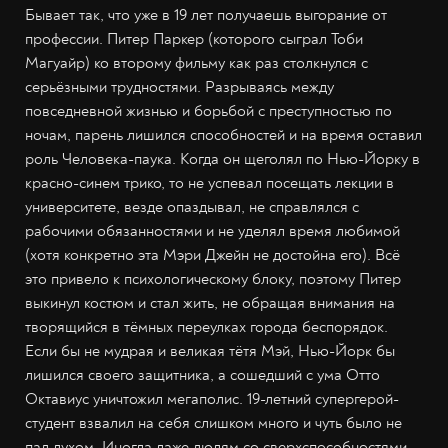
Бывает так, что уже в 19 лет получаешь выгорание от
профессии. Питер Паркер (которого сыграл Тоби
Магуайр) ко второму фильму как раз столкнулся с
серьёзными трудностями. Разрываясь между
повседневной жизнью и борьбой с преступностью по
ночам, парень лишился способностей и на время оставил
роль Человека-паука. Когда он щеголял по Нью-Йорку в
красно-синем трико, то не успевал посещать лекции в
университете, везде опаздывал, не справлялся с
рабочими обязанностями и не уделял время любимой
(хотя конкретно эта Мэри Джейн не достойна его). Всё
это привело к психологическому блоку, поэтому Питер
выкинул костюм и стал жить, не обращая внимания на
творящийся в тёмных переулках города беспорядок.
Если бы не мудрая и великая тётя Мэй, Нью-Йорк бы
лишился своего защитника, а сошедший с ума Отто
Октавиус уничтожил мегаполис. 19-летний супергерой-
студент взвалил на себя слишком много и чуть было не
пал духом. Иногда даже людям со сверхспособностями