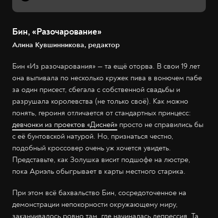
Бин, «Разочарование»
Алина Кувшинникова, редактор
Бин «Из разочарования» — та ещё оторва. В свои 19 лет
она выпивала по несколько кружек пива в вонючем пабе
за один присест, сбегала с собственной свадьбы и
разрушала королевства (не только своё). Как можно
понять, героиня отличается от стандартных принцесс:
девчонки из проектов «Дисней»
просто не справились бы
с её бунтовской натурой. Но, признаться честно,
подобный кроссовер очень уж хочется увидеть.
Представьте, как Золушка висит подшофе на люстре,
пока Ариэль обыгрывает в карты местного старика.
При этом всё бахвальство Бин, сосредоточенное на
демонстрации непокорности окружающему миру,
заканчивалось ровно там, где начиналась депрессия. Та