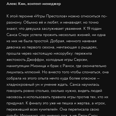
Алекс Ким, контент-менеджер
К этой героине «Игры Престолов» можно относиться по-
разному. Обычно её и любят, и ненавидят, но точно
знают, что девушка заслуживает уважения. К 19 годам
Санса Старк успела прожить несколько жизней, ни одна
из них не была простой. Добрая, немного наивная
девочка из первого сезона, мечтающая о рыцарях,
прошла через настоящую мясорубку: пережила
жестокость Джоффри, холодные игры Серсеи,
манипуляции Мизинца и брак с Рамси, где окончательно
лишилась иллюзий. Но вместо того чтобы сломаться, она
собрала из этого опыта нечто куда более опасное —
хладнокровный ум и умение ждать. Санса научилась
говорить ровно столько, сколько нужно, видеть людей
насквозь и использовать правила игры против тех, кто их
придумал. К финалу это уже не пешка и жертва, а игрок,
переживший всех «учителей». Она переписала свою
судьбу. Иронично, что именно она, а не Джон Сноу,