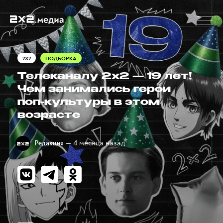
2X2
ПОДБОРКА
Телеканалу 2х2 — 19 лет!
Чем занимались герои
поп-культуры в этом
возрасте
— 4 месяца назад
Редакция