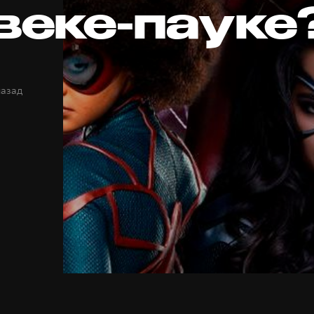
веке-пауке
назад