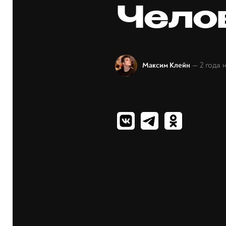
Чело
— 2 года 
Максим Клейн