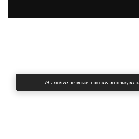
Мы любим печеньки, поэтому используем фа
Те
© ООО «ТРК «2Х2», 2026
Правовая информация