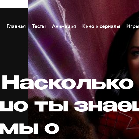
Главная
Тесты
Анимация
Кино и сериалы
Игр
 Насколько
шо ты зна
мы о