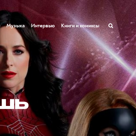
ы
Музыка
Интервью
Книги и комиксы
ешь