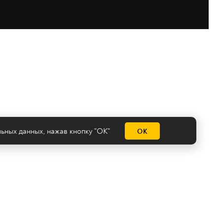
льных данных
, нажав кнопку "ОК"
ОК
емы
нологии
Сделано на
Ghost
batman@2x2tv.ru
18+