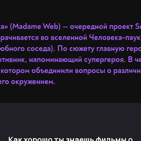
а» (Madame Web) — очередной проект So
рачивается во вселенной Человека-паука
юбного соседа). По сюжету главную гер
отивник, напоминающий супергероя. В ч
в котором объединили вопросы о различн
его окружением.