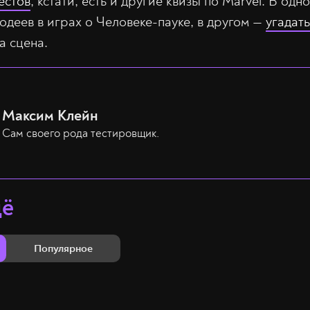
естов
, кстати, есть и другие квизы по Marvel. В одн
злодеев в играх о Человеке-пауке, в другом —
угадать
а сцена.
Максим Клейн
Сам своего рода тестировщик.
щё
Популярное