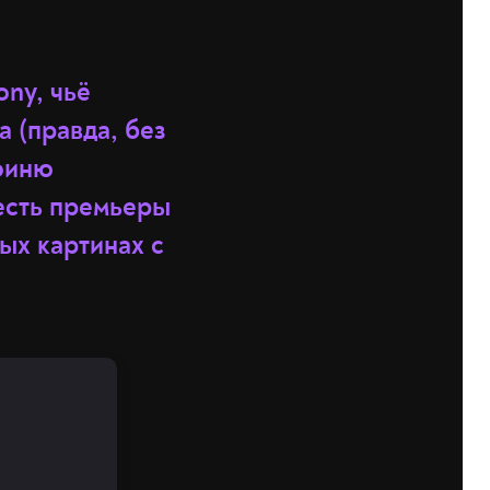
ny, чьё
 (правда, без
оиню
есть премьеры
ых картинах с