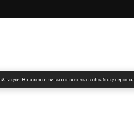
йлы куки. Но только если вы согласитесь на
обработку персона
леканал 2х2
Онлайн-эфир
Все авторы
Все т
Политика конфиденциальности
Сайт содержит рекомендательные тех