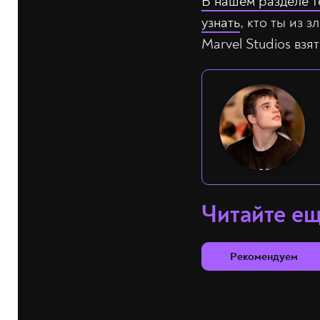
В нашем разделе т
узнать
, кто ты из 
Marvel Studios взят
Читайте е
Рекомендуем