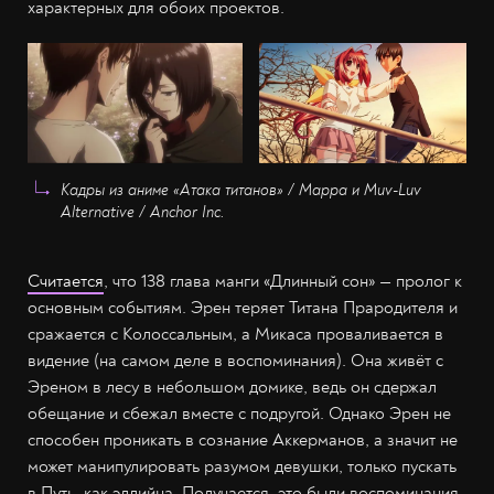
характерных для обоих проектов.
Кадры из аниме «Атака титанов» / Mappa и Muv-Luv
Alternative / Anchor Inc.
Считается
, что 138 глава манги «Длинный сон» — пролог к
основным событиям. Эрен теряет Титана Прародителя и
сражается с Колоссальным, а Микаса проваливается в
видение (на самом деле в воспоминания). Она живёт с
Эреном в лесу в небольшом домике, ведь он сдержал
обещание и сбежал вместе с подругой. Однако Эрен не
способен проникать в сознание Аккерманов, а значит не
может манипулировать разумом девушки, только пускать
в Путь, как элдийца. Получается, это были воспоминания.