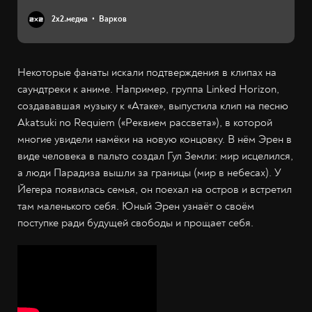
2х2.медиа
Варков
Некоторые фанаты искали подтверждения в клипах на
саундтреки к аниме. Например, группа Linked Horizon,
создававшая музыку к «Атаке», выпустила клип на песню
Akatsuki no Requiem («Реквием рассвета»), в которой
многие увидели намёки на новую концовку. В нём Эрен в
виде человека в пальто создал Гул Земли: мир исцелился,
а люди Парадиза вышли за границы (мир в небесах). У
Йегера появилась семья, он поехал на остров и встретил
там маленького себя. Юный Эрен узнаёт о своём
поступке ради будущей свободы и прощает себя.