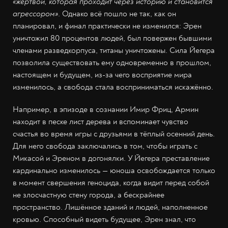
«жертвой, которая проходит через историю и становится
агрессором»
. Однако всё пошло не так, как он
планировал, и финал практически не изменился: Эрен
уничтожил 80 процентов людей, был повержен бывшими
членами разведкорпуса, титаны уничтожены. Сила Йегера
позволила существовать ему одновременно в прошлом,
настоящем и будущем, из-за чего восприятие мира
изменилось, а свобода стала восприниматься искажённо.
Например, в эпизоде в сознании Имир Фриц, Армин
находит в песке лист дерева и вспоминает чувство
счастья во время игры с друзьями в тёплый осенний день.
Для него свобода заключались в том, чтобы играть с
Микасой и Эреном в догонялки. У Йегера преставление
кардинально изменилось — юноша освобождается только
в момент свершения геноцида, когда видит перед собой
не злосчастную стену города, а бескрайнее
пространство. Лишённое зданий и людей, наполненное
кровью. Способный видеть будущее, Эрен знал, что