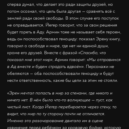
сперва думал, что делает это ради защиты друзей, но
потом осознал, что цель была другая — сравнять всё с
землей ради своей свободы. В этом случае его поступок
не оправдывается, Йегер говорит, что за свои решения
будет гореть в Аду. Армин тоже не называет себя героем,
ведь он поспособствовал геноциду: показал Эрену книгу,
говорил о свободе и мире, где нет ни единой души,
кроме его друзей. Вместе с фразой
«Спасибо, что
показал мне этот мир»
, Армин говорит:
«Мы отправимся
в Ад вместе и будем страдать вдвоём»
. Персонажи не
обеляются — оба поспособствовали геноциду и будут
нести ответственность, какие бы цели за этим не стояли.
«Эрен мечтал попасть в мир за стенами, где никого и
ничего нет. В нём было что-то волнующее — пуст, как
чистый лист. Когда Йегер перебирается через стену, то
видит, что мир по ту сторону почти не отличается.
Именно это разочарование двигало им в сцене
извинения перед ребёнком за кровавую бойню, которую