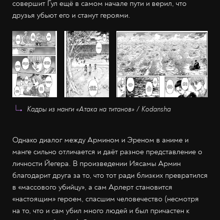
совершит Гул ещё в самом начале пути и верил, что
друзья убьют его и станут героями.
Кадры из манги «Атака на титанов» / Kodansha
Однако диалог между Армином и Эреном в аниме и
манге сильно отличается и даёт разное представление о
личности Йегера. В произведении Иясамы Армин
благодарит друга за то, что тот ради близких превратился
в «массового убийцу», а сам Арлерт становится
«настоящим» героем, спасшим человечество (несмотря
на то, что и сам убил много людей и был причастен к