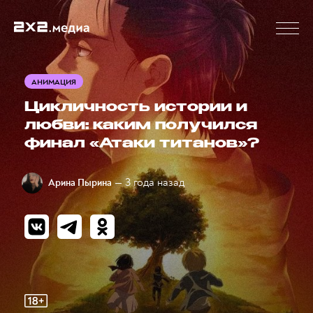
АНИМАЦИЯ
Цикличность истории и
любви: каким получился
финал «Атаки титанов»?
— 3 года назад
Арина Пырина