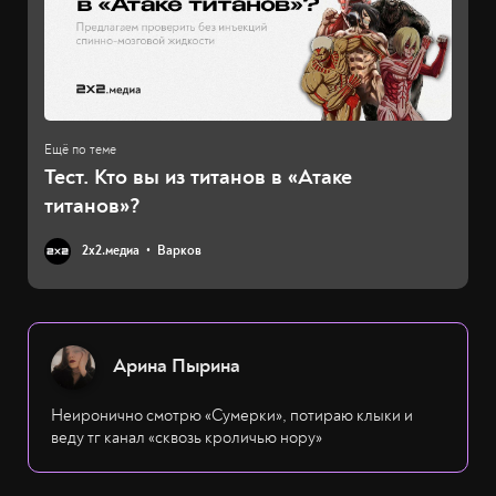
Тест. Кто вы из титанов в «Атаке
титанов»?
2х2.медиа
Варков
Арина Пырина
Неиронично смотрю «Сумерки», потираю клыки и
веду тг канал «сквозь кроличью нору»