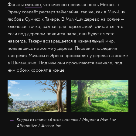
Фанаты
считают,
что именно привязанность Микасы к
Эрену создаёт рестарт таймлайна, так же, как в Muv-Luv
любовь Сумико к Такере. В Muv-Luv дерево на холме —
ключевая точка, важная для персонажей: считается, что
если под деревом появится пара, они будут вместе
навсегда. Такеру возвращается в изначальный мир,
появившись на холме у дерева. Первая и последняя
«встречи» Микасы и Эрена происходят у дерева на холме
в Шиганшине. Под ним они просыпаются вначале, под
ним обоих хоронят в конце.
Кадры из аниме «Атака титанов» / Mappa и Muv-Luv
Alternative / Anchor Inc.