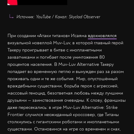
Источник: YouTube / Канал: Skyclad Observer
При создании «Атаки титанов» Исаяма
вдохновлялся
визуальной новеллой Muv-Luv, в которой главный герой
Такеру проигрывает в битве с инопланетными
захватчиками и погибает после уничтожения 80
процентов населения. В Muv-Luv Alternative Такеру
попадает во временную петлю и вынужден раз за разом
проживать одни и те же события. Мир, опустошённый
враждебными существами, борьба героя с агрессией,
массовый геноцид, безответная любовь между лучшими
друзьями — заимствования очевидны. К слову, франшизы
даже пересекались: в игре Muv-Luv Alternative: Strike
Frontier случился неожиданный кроссовер, где Титаны
столкнулись с гигантскими роботами и инопланетными
существами. Остановимся на игре со временем и снах,