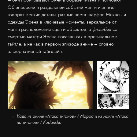
— они проигрывают Энни в образе Титана и погибают.
Об инверсии и разделении событий манги и аниме
говорят мелкие детали: разные цвета шарфов Микасы и
одежды Эрена в ключевые моменты, зеркальное от
манги расположение сцен и объектов, а
флэшбек
со
смертью матери Эрена показан как в оригинальном
тайтле, а не как в первом эпизоде аниме — словно
альтернативный таймлайн.
Кадр из аниме «Атака титанов» / Mappa и из манги «Атака
на титанов» / Kodansha