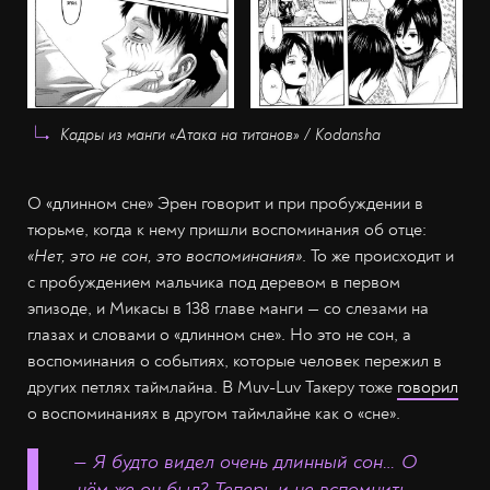
Кадры из манги «Атака на титанов» / Kodansha
О «длинном сне» Эрен говорит и при пробуждении в
тюрьме, когда к нему пришли воспоминания об отце:
«Нет, это не сон, это воспоминания»
. То же происходит и
с пробуждением мальчика под деревом в первом
эпизоде, и Микасы в 138 главе манги — со слезами на
глазах и словами о «длинном сне». Но это не сон, а
воспоминания о событиях, которые человек пережил в
других петлях таймлайна. В Muv-Luv Такеру тоже
говорил
о воспоминаниях в другом таймлайне как о «сне».
— Я будто видел очень длинный сон… О
чём же он был? Теперь и не вспомнить.