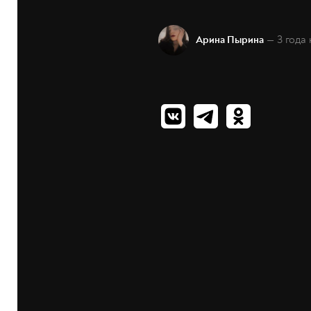
— 3 года
Арина Пырина