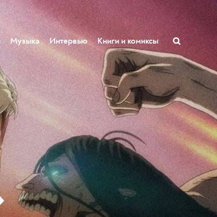
ы
Музыка
Интервью
Книги и комиксы
»