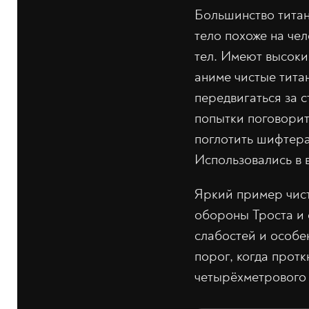
Большинство титано
тело похоже на че
тел. Имеют высокий
аниме чистые тита
передвигаться за 
попытки поговорит
поглотить шифтера 
Использовались в 
Яркий пример чист
обороны Троста и 
слабостей и особе
порог, когда протк
четырёхметрового 