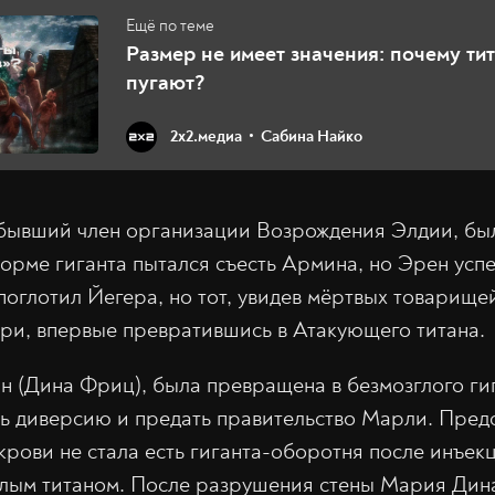
Размер не имеет значения: почему ти
пугают?
2х2.медиа
Сабина Найко
 бывший член организации Возрождения Элдии, бы
орме гиганта пытался съесть Армина, но Эрен успе
поглотил Йегера, но тот, увидев мёртвых товарищей
три, впервые превратившись в Атакующего титана.
 (Дина Фриц), была превращена в безмозглого гиг
ть диверсию и предать правительство Марли. Пред
рови не стала есть гиганта-оборотня после инъекци
глым титаном. После разрушения стены Мария Дина