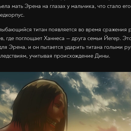
ъела мать Эрена на глазах у мальчика, что стало ег
ведкорпус.
лыбающийся титан появляется во время сражения 
в, где поглощает Ханнеса — друга семьи Йегер. Эт
для Эрена, и он пытается ударить титана голыми ру
ледствиям, учитывая происхождение Дины.