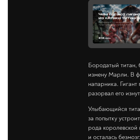
Бородатый титан,
измену Марли. В ф
напарника. Гигант 
разорвал его изну
Улыбающийся титан
за попытку устрои
рода королевской к
и осталась безмоз