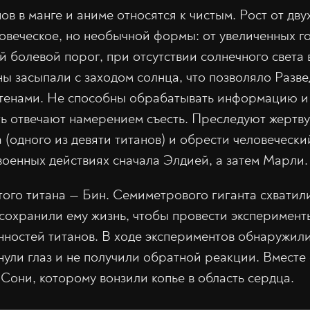
в в манге и аниме относятся к чистым. Рост от двух
ловеческое, но необычной формы: от увеличенных г
 болевой порог, при отсутствии солнечного света 
ны засыпали с заходом солнца, что позволяло Разв
стенами. Не способны обрабатывать информацию и 
ь отвечают намерением съесть. Преследуют жертву
(одного из девяти титанов) и обрести человечески
военных действиях сначала Элдией, а затем Марли.
ого титана — Бин. Семиметрового гиганта схватил
сохранили ему жизнь, чтобы провести эксперимент
нностей титанов. В ходе экспериментов обнаружил
нули глаз и не получили обратной реакции. Вместе 
Сони, которому вонзили копье в область сердца.