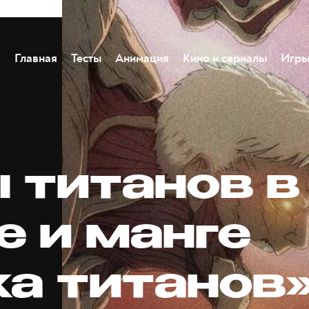
Главная
Тесты
Анимация
Кино и сериалы
Игр
 титанов в
е и манге
ка титанов