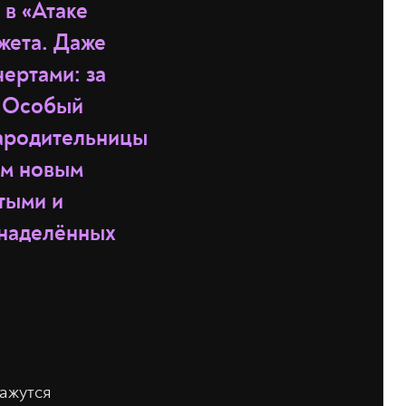
в «Атаке
жета. Даже
ертами: за
. Особый
рародительницы
ым новым
тыми и
 наделённых
кажутся