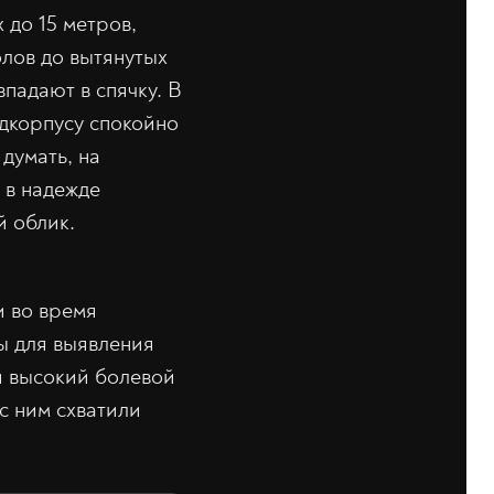
 до 15 метров,
олов до вытянутых
впадают в спячку. В
едкорпусу спокойно
думать, на
 в надежде
й облик.
и во время
ы для выявления
и высокий болевой
с ним схватили