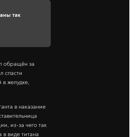
таны так
л обращён за
л спасти
 в желудке,
анта в наказание
ставительница
и, из-за чего так
 в виде титана