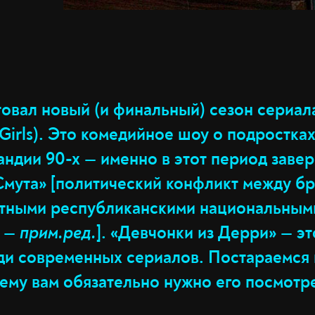
товал новый (и финальный) сезон сериал
Girls). Это комедийное шоу о подростка
ндии 90-х — именно в этот период заве
Смута» [политический конфликт между б
стными республиканскими национальным
и —
прим.ред.
]. «Девчонки из Дерри» — э
ди современных сериалов. Постараемся
ему вам обязательно нужно его посмотре