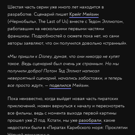
Шестая часть серии уже много лет находится в
разработке. Сценарий пишет
Крейг Мейзин
(«Чернобыль», The Last of Us) вместе с Тедом Эллиотом,
работавшим на несколькими первыми частями
франшизы. Подробностей о сюжете пока нет, но сами
авторы заявляют, что он получился довольно «странный».
«Мы пришли к Disney, думая, что они никогда не купят
такое. Ведь сценарий был очень уж странным. Но мы
получили добро! Потом Тед Эллиот написал
невероятный сценарий, начались забастовки, и теперь
все просто ждут»,
—
поделился
Мейзин.
Пока неизвестно, когда выйдет новая часть пиратских
приключений, можем вернуться к началу и пересмотреть
все фильмы, ведь с момента выхода первой картины
прошел уже 21 год. Кстати, мы уже
разобрали
, какие
недостатки были в «Пиратах Карибского моря: Проклятии
Чёрной жемчужины».