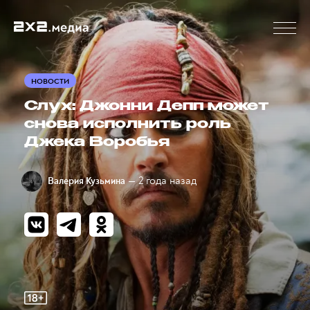
НОВОСТИ
Слух: Джонни Депп может
снова исполнить роль
Джека Воробья
— 2 года назад
Валерия Кузьмина