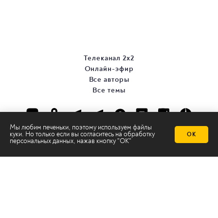
Телеканал 2х2
Онлайн-эфир
Все авторы
Все темы
Мы любим печеньки, поэтому используем файлы
куки. Но только если вы согласитесь на
обработку
ОК
персональных данных
, нажав кнопку "ОК"
© ООО «ТРК «2Х2», 2026
Правовая информация
Политика конфиденциальности
Сайт содержит рекомендательные технологии
Сделано на
Ghost