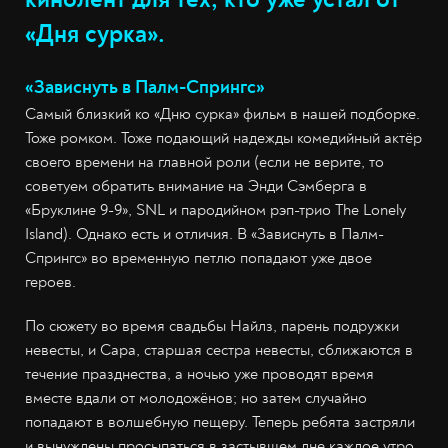
«Дня сурка».
«Зависнуть в Палм-Спрингс»
Самый близкий ко «Дню сурка» фильм в нашей подборке.
Тоже ромком. Тоже подающий надежды комедийный актёр
своего времени на главной роли (если не верите, то
советуем обратить внимание на Энди Сэмберга в
«Бруклине 9-9», SNL и пародийном рэп-трио The Lonely
Island). Однако есть и отличия. В «Зависнуть в Палм-
Спрингс» во временную петлю попадают уже двое
героев.
По сюжету во время свадьбы Найлз, парень подружки
невесты, и Сара, старшая сестра невесты, сближаются в
течение празднества, а ночью уже проводят время
вместе вдали от молодожёнов; но затем случайно
попадают в волшебную пещеру. Теперь ребята застряли
и вынуждены просыпаться в застывшем дне каждое утро.