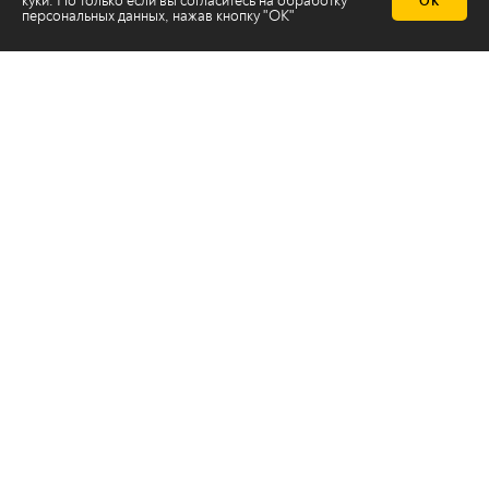
куки. Но только если вы согласитесь на
обработку
ОК
персональных данных
, нажав кнопку "ОК"
Телеканал 2х2
Онлайн-эфир
Все авторы
Все темы
© ООО «ТРК «2Х2», 2026
Правовая информация
Политика конфиденциальности
Сайт содержит рекомендательные технологии
Сделано на
Ghost
batman@2x2tv.ru
18+