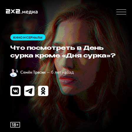
КИНО И СЕРИАЛЫ
Что посмотреть в День
сурка кроме «Дня сурка»?
— 6 лет назад
Семён Трясин