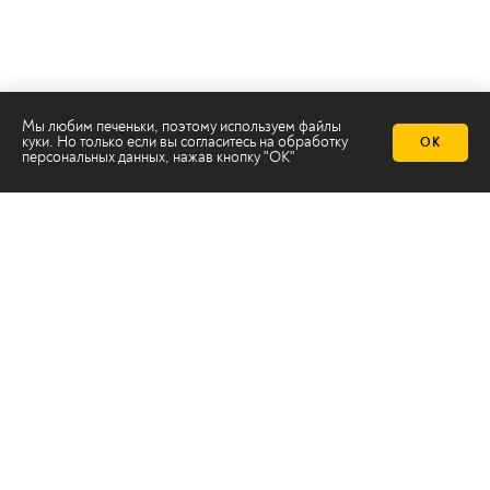
Мы любим печеньки, поэтому используем файлы
куки. Но только если вы согласитесь на
обработку
ОК
персональных данных
, нажав кнопку "ОК"
Телеканал 2х2
Онлайн-эфир
Все авторы
Все темы