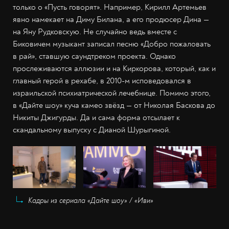
только о «Пусть говорят». Например, Кирилл Артемьев
явно намекает на Диму Билана, а его продюсер Дина —
на Яну Рудковскую. Не случайно ведь вместе с
Биковичем музыкант записал песню «Добро пожаловать
в рай», ставшую саундтреком проекта. Однако
прослеживаются аллюзии и на Киркорова, который, как и
главный герой в рехабе, в 2010-м исповедовался в
израильской психиатрической лечебнице. Помимо этого,
в «Дайте шоу» куча камео звёзд — от Николая Баскова до
Никиты Джигурды. Да и сама форма отсылает к
скандальному выпуску с Дианой Шурыгиной.
Кадры из сериала «Дайте шоу» / «Иви»