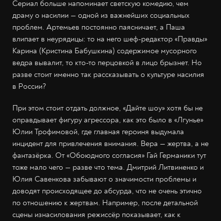
Сериал больше напоминает светскую комедию, чем
драму о насилии — одной из важнейших социальных
проблем. Артемьев постоянно паясничает, а Паша
влипает в неурядицы: то на него шеф-редактор «Правды»
Карина (Кристина Бабушкина) содержимое мусорного
ведра вывалит, то кто-то перцовкой в лицо брызнет. Но
разве стоит именно так рассказывать о культуре насилия
в России?
При этом стоит отдать должное, «Дайте шоу» хотя бы не
оправдывает фигуру агрессора, как это было в «Лгунье»
Юлии Трофимовой, где главная героиня выдумала
инцидент для привлечения внимания. Вера — жертва, а не
фантазёрка. От «Обоюдного согласия» Гай Германики тут
тоже мало чего — разве что тема. Дмитрий Литвиненко и
Юлия Савенкова забывают о значимости проблемы и
доводят происходящее до абсурда, что не очень этично
по отношению к жертвам. Например, после детальной
сцены изнасилования режиссёр показывает, как к