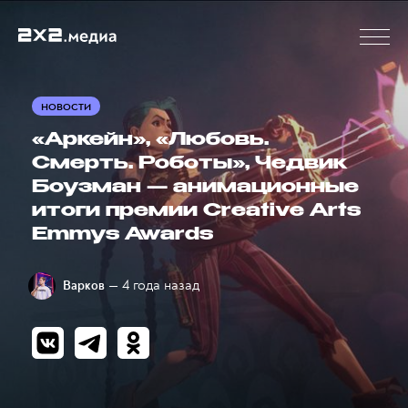
НОВОСТИ
«Аркейн», «Любовь.
Смерть. Роботы», Чедвик
Боузман — анимационные
итоги премии Creative Arts
Emmys Awards
— 4 года назад
Варков