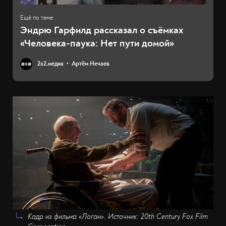
Эндрю Гарфилд рассказал о съёмках
«Человека-паука: Нет пути домой»
2х2.медиа
Артём Нечаев
Кадр из фильма «Логан». Источник: 20th Century Fox Film