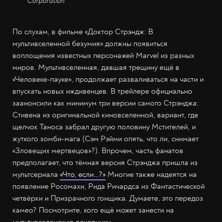
Corporation
По слухам, в фильме «Доктор Стрэндж: В
мультивселенной безумия» должны появиться
воплощения известных персонажей Marvel из разных
миров. Мультивселенная, давшая трещину ещё в
«Человеке-пауке», продолжает разваливаться на части и
впускать новых иждивенцев. В трейлере официально
заанонсили как минимум три версии самого Стрэнджа:
Стивена из оригинальной киновселенной, вариант, где
щелчок Таноса забрал другую половину Мстителей, и
жуткого зомби-мага (Сэм Рэйми опять, что ли, снимает
«Зловещих мертвецов»?). Впрочем, часть фанатов
предполагает, что тёмная версия Стрэнджа пришла из
мультсериала
«Что, если…?»
Многие также надеятся на
появление Росомахи, Рида Ричардса из Фантастической
четвёрки и Призрачного гонщика. Думаете, это передоз
камео? Посмотрите, кого ещё может занести на