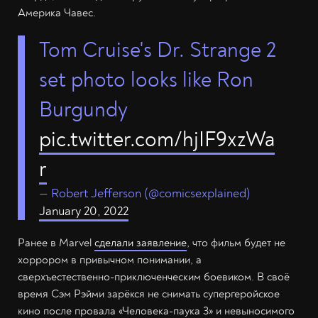
Америка Чавес.
Tom Cruise's Dr. Strange 2
set photo looks like Ron
Burgundy
pic.twitter.com/hjIF9xzWa
r
— Robert Jefferson (@comicsexplained)
January 20, 2022
Ранее в Marvel
сделали заявление
, что фильм будет не
хоррором в привычном понимании, а
сверхъестественно-приключенческим боевиком. В своё
время Сэм Рэйми зарёкся не снимать супергеройское
кино после провала «Человека-паука 3» и невыносимого