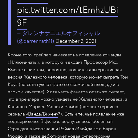
pic.twitter.com/tEmhzUBi
9F
— ダレンナサニエルオフィシャル
(@darrennath11)
December 2, 2021
Кроме того, трейлер намекает на появление команды
«Иллюминаты», в которую и входит Профессор Икс.
Вместе с ним там, вероятно, появится альтернативная
версия Железного человека, которую может сыграть Том
Круз (по сети гуляют фото со съёмочной площадки в
плохом качестве). Хотя часть фанатов опять же считает,
что в трейлере можно увидеть не Железного человека, а
Капитана Марвел Моники Рамбо (помните героиню
сериала
«Ванда/Вижен»
?). Есть и те, чьё появление уже
подтверждено. В фильме вернутся возлюбленная
Стрэнджа в исполнении Рэйчел МакАдамс и Барон
Мордо, а также дебютирует новая супергероиня