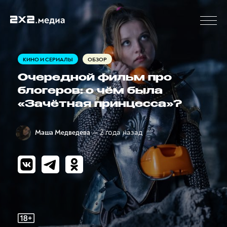
КИНО И СЕРИАЛЫ
ОБЗОР
Очередной фильм про
блогеров: о чём была
«Зачётная принцесса»?
— 2 года назад
Маша Медведева