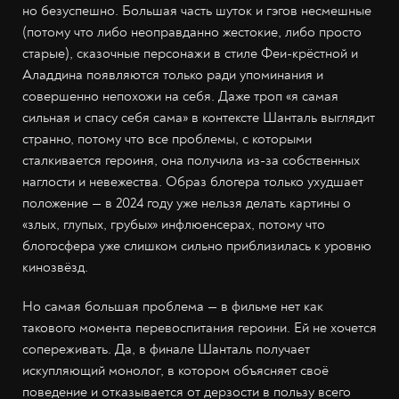
но безуспешно. Большая часть шуток и гэгов несмешные
(потому что либо неоправданно жестокие, либо просто
старые), сказочные персонажи в стиле Феи-крёстной и
Аладдина появляются только ради упоминания и
совершенно непохожи на себя. Даже троп «я самая
сильная и спасу себя сама» в контексте Шанталь выглядит
странно, потому что все проблемы, с которыми
сталкивается героиня, она получила из-за собственных
наглости и невежества. Образ блогера только ухудшает
положение — в 2024 году уже нельзя делать картины о
«злых, глупых, грубых» инфлюенсерах, потому что
блогосфера уже слишком сильно приблизилась к уровню
кинозвёзд.
Но самая большая проблема — в фильме нет как
такового момента перевоспитания героини. Ей не хочется
сопереживать. Да, в финале Шанталь получает
искупляющий монолог, в котором объясняет своё
поведение и отказывается от дерзости в пользу всего