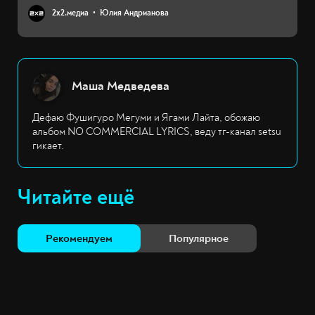
2х2.медиа
Юлия Андрианова
Маша Медведева
Дефаю Фушигуро Мегуми и Ягами Лайта, обожаю
альбом NO COMMERCIAL LYRICS, веду тг-канал setsu
гикает.
Читайте ещё
Рекомендуем
Популярное