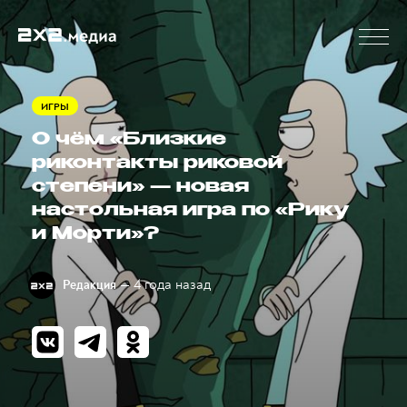
ИГРЫ
О чём «Близкие
риконтакты риковой
степени» — новая
настольная игра по «Рику
и Морти»?
— 4 года назад
Редакция