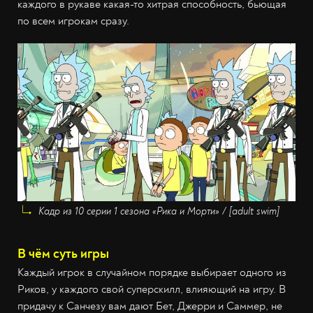
каждого в рукаве какая-то хитрая способность, бьющая
по всем игрокам сразу.
Кадр из 10 серии 1 сезона «Рика и Морти» / [adult swim]
В чём суть игры
Каждый игрок в случайном порядке выбирает одного из
Риков, у каждого свой суперскилл, влияющий на игру. В
придачу к Санчезу вам дают Бет, Джерри и Саммер, не