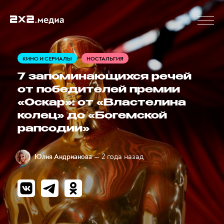
КИНО И СЕРИАЛЫ
НОСТАЛЬГИЯ
7 запоминающихся речей
от победителей премии
«Оскар»: от «Властелина
колец» до «Богемской
рапсодии»
— 2 года назад
Юлия Андрианова