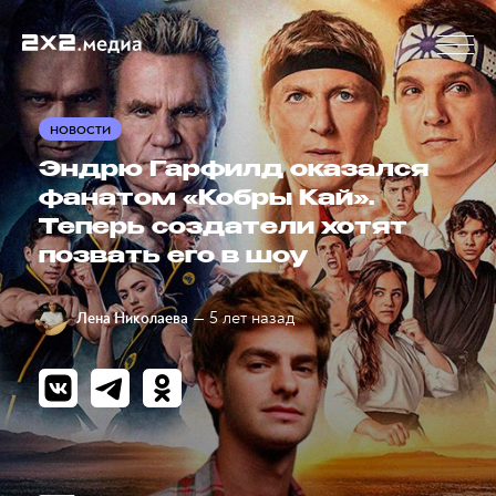
НОВОСТИ
Эндрю Гарфилд оказался
фанатом «Кобры Кай».
Теперь создатели хотят
позвать его в шоу
— 5 лет назад
Лена Николаева