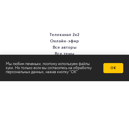
Телеканал 2х2
Онлайн-эфир
Все авторы
Все темы
Мы любим печеньки, поэтому используем файлы
куки. Но только если вы согласитесь на
обработку
ОК
персональных данных
, нажав кнопку "ОК"
© ООО «ТРК «2Х2», 2026
Правовая информация
Политика конфиденциальности
Сайт содержит рекомендательные технологии