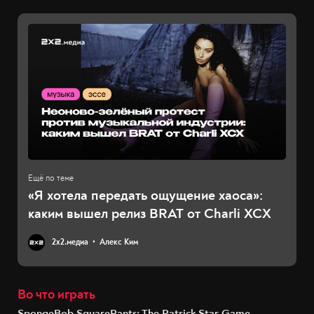
«Я хотела передать ощущение хаоса»:
каким вышел релиз BRAT от Charli XCX
2х2.медиа
Алекс Ким
Во что играть
SpongeBob SquarePants: The Patrick Star Game