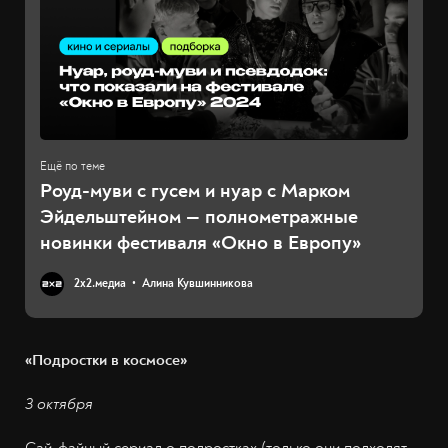
Роуд-муви с гусем и нуар с Марком
Эйдельштейном — полнометражные
новинки фестиваля «Окно в Европу»
2х2.медиа
Алина Кувшинникова
«Подростки в космосе»
3 октября
Сай-файный сериал о подростках (только они подходят