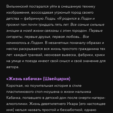
Вильчинский постарался уйти в смешанную технику
изображения, воссоздавая угрюмый город своего
детства — фабричную Лодзь:
«Я родился в Лодзи и
прожил там почти тридцать пять лет. Все самые сильные
эмоции в моей жизни связаны с этим городом. Первые
сигареты, первые друзья, первая любовь… Все
начиналось в Лодзи».
В незаметных поначалу образах и
местах раскрывается вся жизнь простого гражданина тех
лет: каждый трамвай, неоновая вывеска, фабрики, крики
на улице и поезда имеют свой смысл и своё значение для
автора.
«Жизнь кабачка» (Швейцария)
Короткая, но поучительная история в стиле
пластилинового стоп-моушена о жизни мальчика
Кабачка, попавшего в детский дом после смерти матери-
алкоголички. Жизнь девятилетнего Икара (его настоящее
имя) нельзя назвать простой и беззаботной, однако