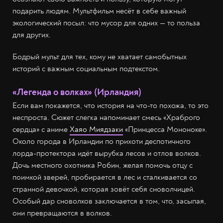
подарить людям. Мультфильм несёт в себе важный
экологический посыл: что мусор для одних — то польза
для других.
Бодрый мульт для тех, кому не хватает самобытных
историй с важным социальным подтекстом.
«Легенда о волках» (Ирландия)
Если вам покажется, что история на что-то похожа, то это
неспроста. Сюжет слегка напоминает смесь «Храброго
сердца» с аниме
Хаяо Миядзаки
«Принцесса Мононоке».
Около города в Ирландии по прихоти деспотичного
лорда-протектора идёт вырубка лесов и отлов волков.
Дочь местного охотника Робин, желая помочь отцу с
поимкой зверей, пробирается в лес и сталкивается со
странной девочкой, которая зовёт себя сноволчицей.
Особый дар сноволков заключается в том, что, засыпая,
они превращаются в волков.