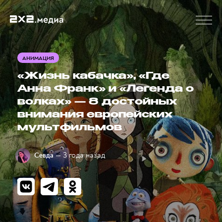
АНИМАЦИЯ
«Жизнь кабачка», «Где
Анна Франк» и «Легенда о
волках» — 8 достойных
внимания европейских
мультфильмов
— 3 года назад
Севда