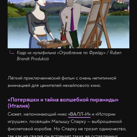
Кадр из мультфильма «Ограбление по Фрейду» / Ruben
Brandt Produkció
Лёгкий приключенческий фильм с очень нетипичной
анимацией для ценителей нехайпового кино.
«Потеряшки и тайна волшебной пирамиды»
(Италия)
Сюжет, напоминающий микс
«ВАЛЛ-И»
и «Истории
игрушек», посвящён Малышу Спарку — выброшенной
фиолетовой коробке. Но Спарку не грозит одиночество,
так как на свалке он встречает таких же оставленных