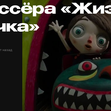
ссёра «Жи
чка»
т назад