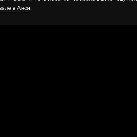
вале в Анси
.