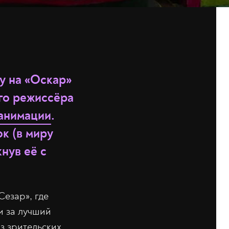
ду на «Оскар»
го режиссёра
анимации
.
к (в миру
нув её с
Сезар», где
и за лучший
з зрительских