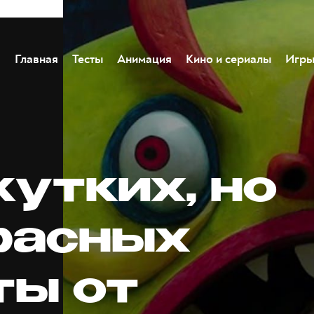
Главная
Тесты
Анимация
Кино и сериалы
Игр
жутких, но
расных
ты от