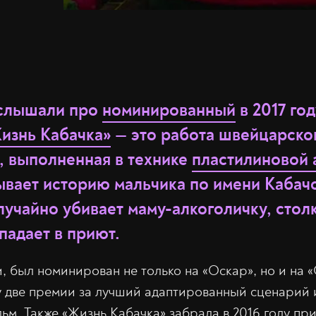
 слышали про
номинированный
в 2017 го
изнь Кабачка»
— это работа швейцарско
, выполненная в технике
пластилиновой 
ывает историю мальчика по имени Кабачо
лучайно убивает маму-алкоголичку, столк
падает в приют.
, был номинирован не только на «Оскар», но и на «
ду две премии за лучший адаптированный сценарий 
м. Также «Жизнь Кабачка» забрала в 2016 году при