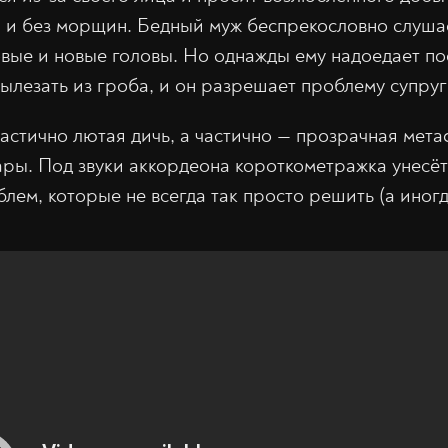
 и без морщин. Бедный муж беспрекословно слуша
овые и новые головы. Но однажды ему надоедает по
ылезать из гроба, и он разрешает проблему супруг
частично лютая дичь, а частично — прозрачная мет
ары. Под звуки аккордеона короткометражка унесёт
ем, которые не всегда так просто решить (а иногда