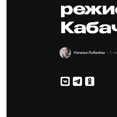
режи
Каба
— 5 ле
Наталья Лобачёва