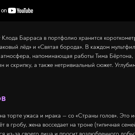
у Клода Барраса в портфолио хранится короткомет
Паковый лёд» и «Святая борода». В каждом мультф
я атмосфера, напоминающая работы Тима Бёртона,
ян и скрипку, а также нетривиальный сюжет. Углуби
ов
на торте ужаса и мрака — со «Страны голов». Это 
т в гробу, жена восседает на троне (типичная семе
ся из-за своего лица и просит возлюбленного добы