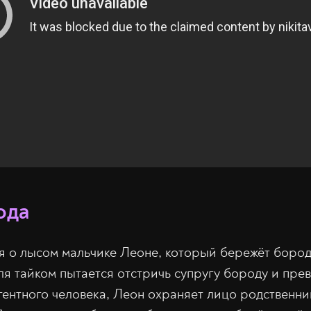
ода
 о лысом мальчике Леоне, который бережёт бороду
ля тайком пытается отстричь супругу бороду и прев
гентного человека, Леон охраняет лицо родственник