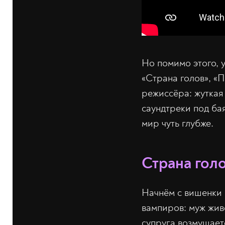
Но помимо этого, 
«Страна голов», «
режиссёра: жутка
саундтреки под ба
мир чуть глубже.
Страна гол
Начнём с вишенки 
вампиров: муж живё
супруга возмущает