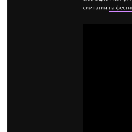
симпатий
на фести