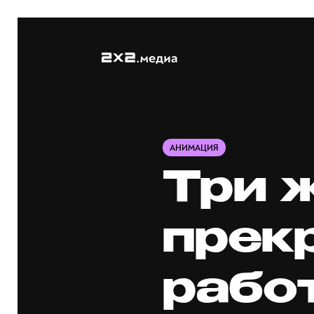
АНИМАЦИЯ
Три 
прек
рабо