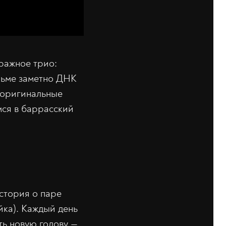
ражное трио:
ильме заметно ДНК
 оригинальные
мся в баррасский
история о паре
йка). Каждый день
ть новую голову —