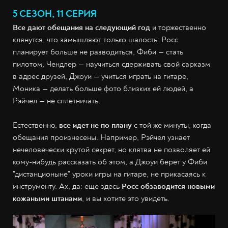
5 СЕЗОН, 11 СЕРИЯ
Все дают обещания на следующий год
и торжественно
клянутся, что замышляют только шалость: Росс
планирует больше не разводиться, Фиби — стать
пилотом, Чендлер — научиться сдерживать свой сарказм
в адрес друзей, Джоуи — учиться играть на гитаре,
Моника — делать больше фото близких ей людей, а
Рэйчел — не сплетничать.
Естественно,
все идет не по плану
с той же минуты, когда
обещания произнесены. Например, Рэйчел узнает
нечеловечески крутой секрет, но клятва не позволяет ей
кому-нибудь рассказать об этом, а Джоуи берет у Фиби
"дистанционыне" уроки игры на гитаре, не прикасаясь к
инструменту. Ах, да: еще здесь
Росс обзаводится новыми
кожаными штанами
, и вы хотите это увидеть.