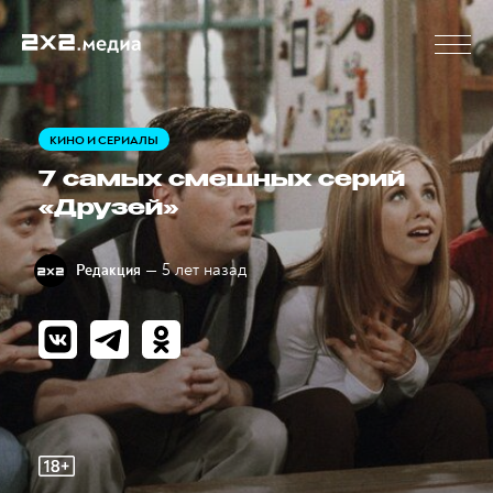
КИНО И СЕРИАЛЫ
7 самых смешных серий
«Друзей»
— 5 лет назад
Редакция