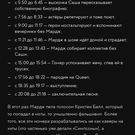
с 5:50 до 6:45 — выскочка Саша пересказывает
собственную биографию;
с 7:56 до 8:33 — актёры репетируют и тоже поют;
с 9:00 до 11:17 — герои ностальгируют и вспоминают
вечеринки без Мардж;
с 11:21 до 11:46 — Мардж в шоке идёт домой и страдает;
с 12:28 до 13:43 — Мардж собирает коллектив без
Саши;
с 15:00 до 15:54 — Гомер успокаивает жену, спев ей в
трусах;
с 17:56 до 18:22 — пародия на Queen;
с 18:35 до 19:17 — выступление;
с 20:08 до 21:18 — заключительная песня.
В этот раз Мардж пела голосом Кристен Белл, который
то попадал в ноты, то умышленно фальшивил. Более
того, все эти номера разрабатывались не как каверы на
хиты (что частенько уже делали «Симпсоны»), а