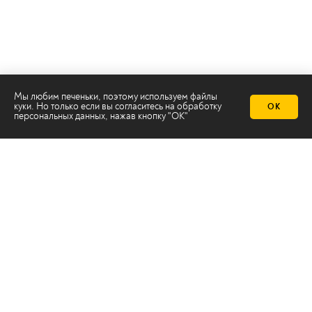
Мы любим печеньки, поэтому используем файлы
куки. Но только если вы согласитесь на
обработку
ОК
персональных данных
, нажав кнопку "ОК"
Телеканал 2х2
Онлайн-эфир
Все авторы
Все темы
© ООО «ТРК «2Х2», 2026