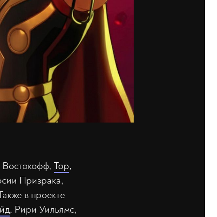
а Востокофф,
Тор
,
рсии Призрака,
 Также в проекте
йд
, Рири Уильямс,