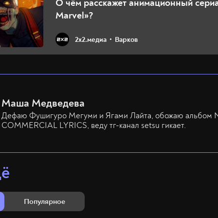
О чём расскажет анимационный сери
Marvel»?
2х2.медиа
Варков
Маша Медведева
Дефаю Фушигуро Мегуми и Ягами Лайта, обожаю альбом
COMMERCIAL LYRICS, веду тг-канал setsu гикает.
щё
Популярное