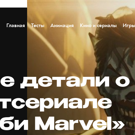
Главная
Тесты
Анимация
Кино и сериалы
Игр
е детали о
тсериале
би Marvel»