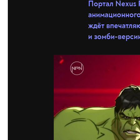
Портал Nexus 
анимационного 
ждёт впечатля
и зомби-верси