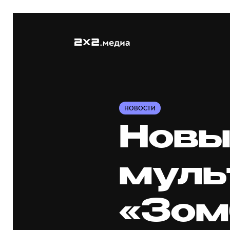
НОВОСТИ
Новы
муль
«Зом