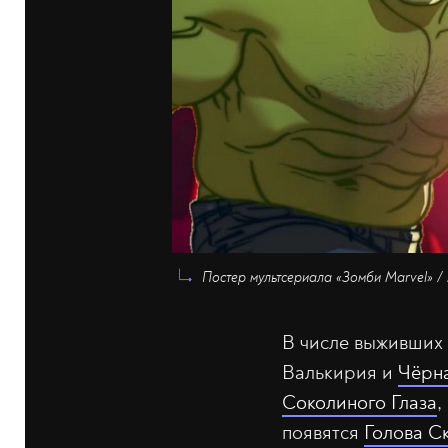
Постер мультсериала «Зомби Marvel» /
В числе выживших
Валькирия и
Чёрн
Соколиного Глаза
,
появятся
Голова С