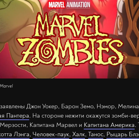
 Marvel
 заявлены Джон Уокер, Барон Земо, Нэмор, Мелин
ая Пантера
. На стороне нежити окажутся зомби-ве
 Мерзости, Капитана Марвел и
Капитана Америка
.
котта Лэнга
,
Человек-паук
,
Халк
,
Танос
,
Рыцарь Блэ