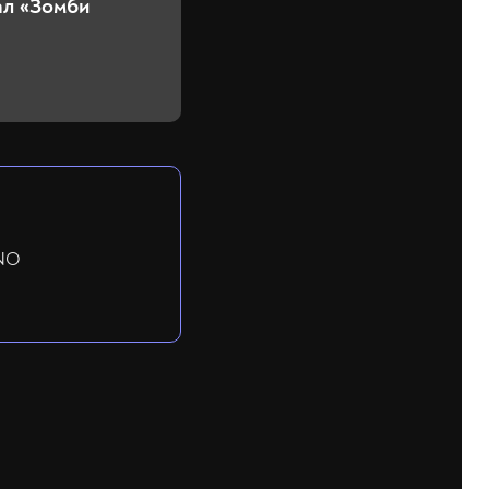
ал «Зомби
 NO