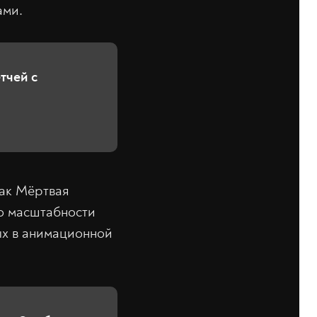
ами.
тчей с
как Мёртвая
по масштабности
ых в анимационной