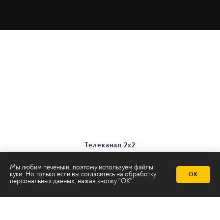
Телеканал 2х2
Онлайн-эфир
Все авторы
Мы любим печеньки, поэтому используем файлы
куки. Но только если вы согласитесь на
обработку
ОК
Все темы
персональных данных
, нажав кнопку "ОК"