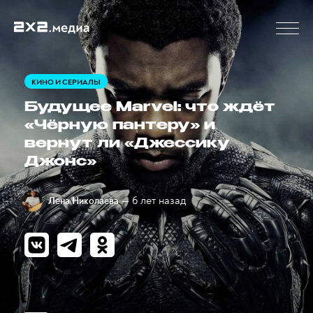
КИНО И СЕРИАЛЫ
Будущее Marvel: что ждёт
«Чёрную пантеру» и
вернут ли «Джессику
Джонс»
— 6 лет назад
Лена Николаева