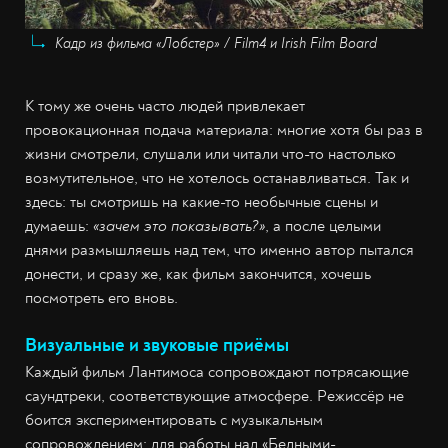
Кадр из фильма «Лобстер» / Film4 и Irish Film Board
К тому же очень часто людей привлекает
провокационная подача материала: многие хотя бы раз в
жизни смотрели, слушали или читали что-то настолько
возмутительное, что не хотелось останавливаться. Так и
здесь: ты смотришь на какие-то необычные сцены и
думаешь:
«зачем это показывать?»
, а после целыми
днями размышляешь над тем, что именно автор пытался
донести, и сразу же, как фильм закончится, хочешь
посмотреть его вновь.
Визуальные и звуковые приёмы
Каждый фильм Лантимоса сопровождают потрясающие
саундтреки, соответствующие атмосфере. Режиссёр не
боится экспериментировать с музыкальным
сопровождением: для работы над «Бедными-