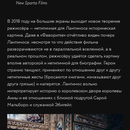
New Sparta Films
В 2018 году на большие экраны выходит новое творение
режиссёра — нетипичная для Лантимоса историческая
картина. Даже в «Фаворитке» отчётливо виден почерк
Лантимоса: несмотря то что действия фильма
разворачиваются не в параллельной вселенной, а в
реальном прошлом, режиссёру удаётся сделать картину
вполне авторской и нетипичной для биографии. Герои
странно танцуют, применяют по отношению друг к другу
нетипичные жесты (бросаются книгами, измазывают друг
друга грязью) и матерятся. Лантимос вольно
интерпретирует историю о королевском дворе королевы
Анны и её отношениях с близкой подругой Сарой
Мальборо и служанкой Эбигейл.