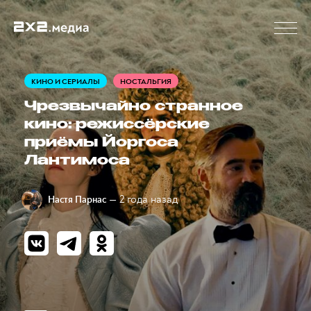
КИНО И СЕРИАЛЫ
НОСТАЛЬГИЯ
Чрезвычайно странное
кино: режиссёрские
приёмы Йоргоса
Лантимоса
— 2 года назад
Настя Парнас