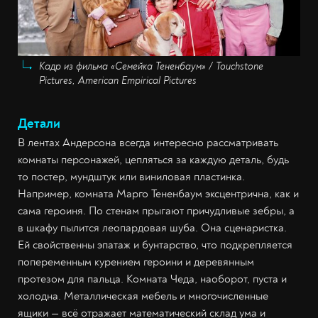
Кадр из фильма «Семейка Тененбаум» / Touchstone
Pictures, American Empirical Pictures
Детали
В лентах Андерсона всегда интересно рассматривать
комнаты персонажей, цепляться за каждую деталь, будь
то постер, мундштук или виниловая пластинка.
Например, комната Марго Тененбаум эксцентрична, как и
сама героиня. По стенам прыгают причудливые зебры, а
в шкафу пылится леопардовая шуба. Она сценаристка.
Ей свойственны эпатаж и бунтарство, что подкрепляется
попеременным курением героини и деревянным
протезом для пальца. Комната Чеда, наоборот, пуста и
холодна. Металлическая мебель и многочисленные
ящики — всё отражает математический склад ума и