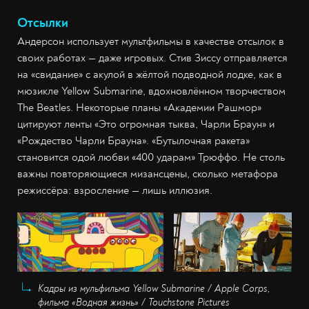
Отсылки
Андерсон использует мультфильмы в качестве отсылок в
своих работах — даже игровых. Стив Зиссу отправляется
на «свидание» с акулой в жёлтой подводной лодке, как в
мюзикле Yellow Submarine, вдохновлённом творчеством
The Beatles. Некоторые планы «Академии Рашмор»
цитируют ленты «Это огромная тыква, Чарли Браун» и
«Рождество Чарли Брауна». «Бутылочная ракета»
становится одой любви «400 ударам» Трюффо. Не столь
важны повторяющиеся мизансцены, сколько метафора
режиссёра: взросление — лишь иллюзия.
Кадры из мульфильма Yellow Submarine / Apple Corps,
фильма «Водная жизнь» / Touchstone Pictures