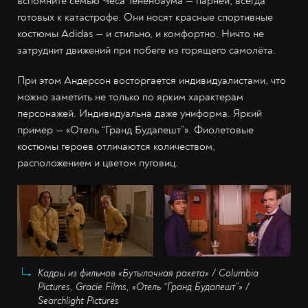
вспомните семью Чеса Тененбаума — парней, всегда
готовых к катастрофе. Они носят красные спортивные
костюмы Adidas — и стильно, и комфортно. Ничто не
затруднит движений при побеге из горящего самолёта.
При этом Андерсон восторгается индивидуалистами, что
можно заметить не только по ярким характерам
персонажей. Индивидуальна даже униформа. Яркий
пример — «Отель “Гранд Будапешт”». Фиолетовые
костюмы героев отличаются количеством,
расположением и цветом пуговиц.
Кадры из фильмов «Бутылочная ракета» / Columbia
Pictures, Gracie Films, «Отель “Гранд Будапешт”» /
Searchlight Pictures