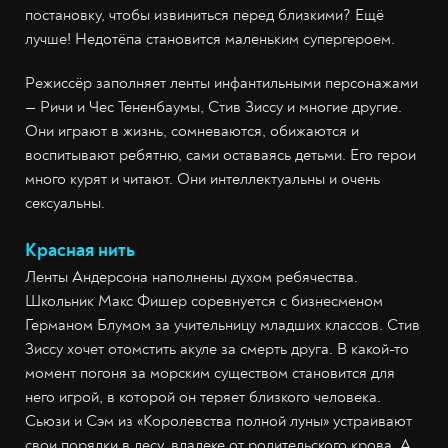
постановку, чтобы извиниться перед близкими? Ещё
лучше! Недотёпа становится маленьким супергероем.
Режиссёр заполняет ленты инфантильными персонажами
— Ричи и Чес Тененбаумы, Стив Зиссу и многие другие.
Они играют в жизнь, сомневаются, обижаются и
воспитывают ребятню, сами оставаясь детьми. Его герои
много курят и читают. Они интеллектуальны и очень
сексуальны.
Красная нить
Ленты Андерсона наполнены духом ребячества.
Школьник Макс Фишер соревнуется с бизнесменом
Германом Блумом за учительницу младших классов. Стив
Зиссу хочет отомстить акуле за смерть друга. В какой-то
момент погоня за морским существом становится для
него игрой, в которой он теряет близкого человека.
Сьюзи и Сэм из «Королевства полной луны» устраивают
свои порядки в лесу, вдалеке от родительского крова. А