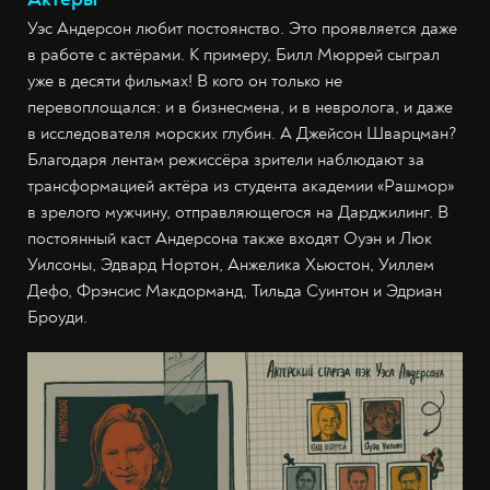
Уэс Андерсон любит постоянство. Это проявляется даже
в работе с актёрами. К примеру, Билл Мюррей сыграл
уже в десяти фильмах! В кого он только не
перевоплощался: и в бизнесмена, и в невролога, и даже
в исследователя морских глубин. А Джейсон Шварцман?
Благодаря лентам режиссёра зрители наблюдают за
трансформацией актёра из студента академии «Рашмор»
в зрелого мужчину, отправляющегося на Дарджилинг. В
постоянный каст Андерсона также входят Оуэн и Люк
Уилсоны, Эдвард Нортон, Анжелика Хьюстон, Уиллем
Дефо, Фрэнсис Макдорманд, Тильда Суинтон и Эдриан
Броуди.