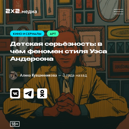
КИНО И СЕРИАЛЫ
АРТ
Детская серьёзность: в
чём феномен стиля Уэса
Андерсона
— 3 года назад
Алина Кувшинникова