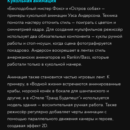
Кукольная анимация
«Бесподобный мистер Фокс» и «Остров собак» —
примеры кукольной анимации Уэса Андерсона. Техника
помогла мастеру отточить стиль — поиграть с цветом и
симметрией кадра. Для создания мультфильмов режиссёр
использует два обязательных компонента — куклы ручной
работы и стоп-моушн, когда сцена фотографируется
покадрово. Андерсон воскрешает в лентах стиль
американских аниматоров из Rankin/Bass, которые
работали только в кукольной манере.
Анимация также становится частью игровых лент. К
примеру, в «Водной жизни» встречаются анимированные
крабы, морской конёк в бокале для шампанского и
другие; а в «Отеле “Гранд Будапешт”» используется
модель здания — восхитительная ручная работа. Также
режиссёр регулярно добавляет черты анимации с
помощью параллельного движения камеры и героев,
создавая эффект 2D.