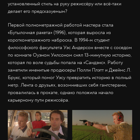
установленный стиль на руку режиссёру или всё-таки
делает его предсказуемым?
Первой полнометражной работой мастера стала
«Бутылочная ракета» (1996), которая выросла из
короткометражного наброска. В 1994-м студент
философского факультета Уэс Андерсон вместе с соседом
по комнате Оуэном Уилсоном снял 13-минутную историю,
которая по воле судьбы попала на «Сандэнс». Работу
заметили именитые продюсеры Полли Плэтт и Джеймс Л.
Брукс, который помог Уэсу превратить историю в полный
метр. Лента о друзьях, возомнивших себя гангстерами,
провалилась в прокате, однако положила начало
карьерному пути режиссёра.