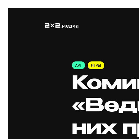
АРТ
ИГРЫ
Коми
«Вед
них 