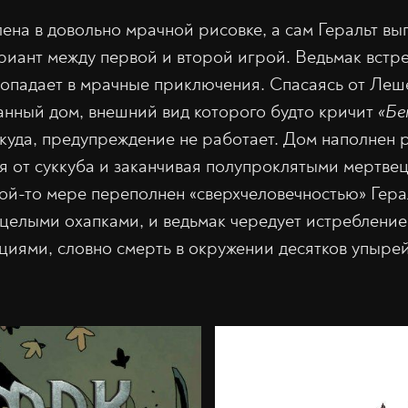
ена в довольно мрачной рисовке, а сам Геральт выг
иант между первой и второй игрой. Ведьмак встре
попадает в мрачные приключения. Спасаясь от Леше
анный дом, внешний вид которого будто кричит
«Бе
некуда, предупреждение не работает. Дом наполнен
я от суккуба и заканчивая полупроклятыми мертвец
кой-то мере переполнен «сверхчеловечностью» Гера
целыми охапками, и ведьмак чередует истребление
иями, словно смерть в окружении десятков упырей