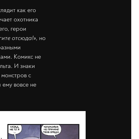
лядит как его
чает охотника
го, герои
гите отсюда!»,
но
 разными
ами. Комикс не
льта. И знаки
 монстров с
 ему вовсе не