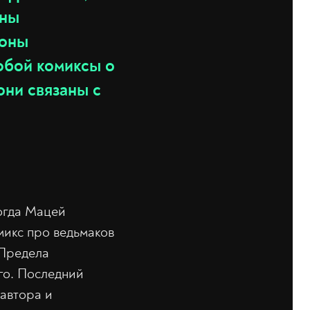
аны
роны
обой комиксы о
они связаны с
Тогда Мацей
икс про ведьмаков
«Предела
го. Последний
 автора и