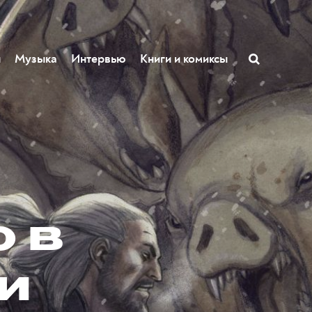
ы
Музыка
Интервью
Книги и комиксы
о в
и