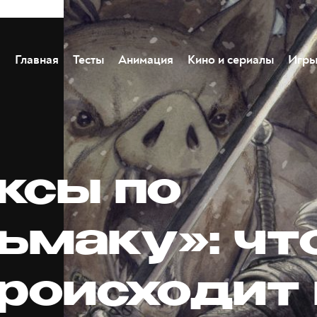
Главная
Тесты
Анимация
Кино и сериалы
Игр
ксы по
ьмаку»: чт
происходит 