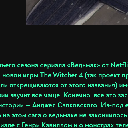
ьего сезона сериала «Ведьмак» от Netfl
 новой игры The Witcher 4 (так проект пр
ли открещиваются от этого названия) им
вии звучит всё чаще. Конечно, всё это за
истории — Анджея Сапковского. Из-под 
о на этом сага о ведьмаке не закончилос
риале
с Генри Кавиллом и
о монстрах
тел