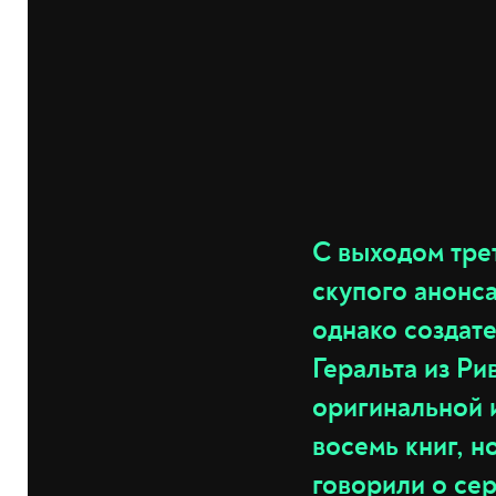
С выходом трет
скупого анонса
однако создате
Геральта из Ри
оригинальной 
восемь книг, н
говорили
о се