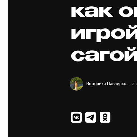
как о
игро
саго
— 3 
Вероника Павленко