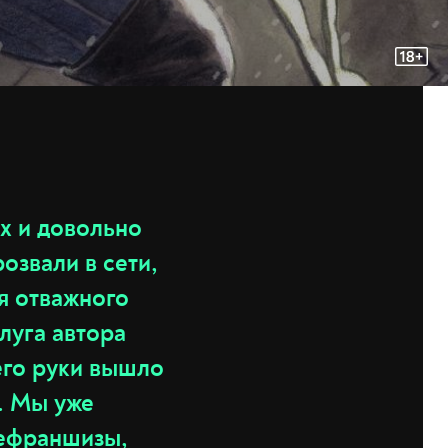
ix и довольно
озвали в сети,
я отважного
слуга автора
его руки вышло
ь. Мы уже
ефраншизы,