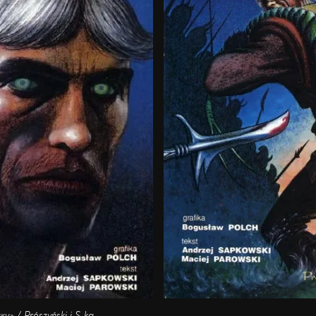
» / Prószyński i S-ka