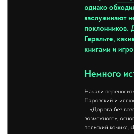
однако обходи
заслуживают н
поклонников. 
Геральте, каки
книгами и игро
Немного ис
Начали переносить
Паровский и иллюс
— «Дорога без возв
возможного», осно
польский комикс, 