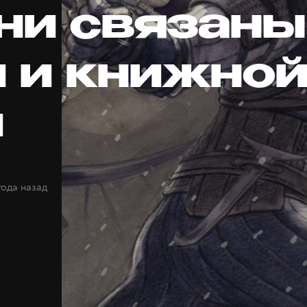
ни связаны
й и книжно
й
года назад