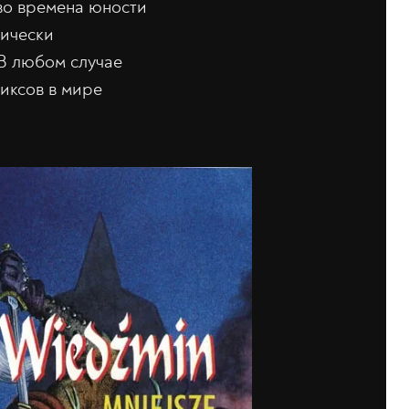
во времена юности
тически
 В любом случае
иксов в мире