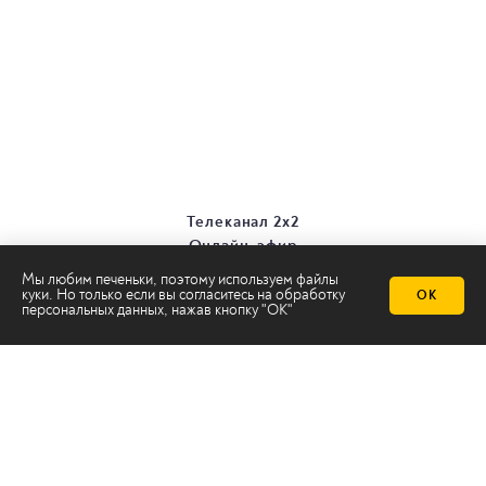
Телеканал 2х2
Онлайн-эфир
Все авторы
Мы любим печеньки, поэтому используем файлы
Все темы
куки. Но только если вы согласитесь на
обработку
ОК
персональных данных
, нажав кнопку "ОК"
© ООО «ТРК «2Х2», 2026