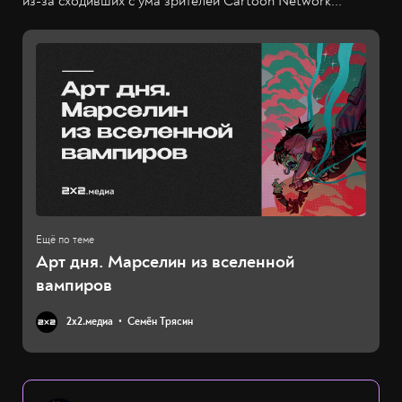
из-за сходивших с ума зрителей Cartoon Network...
Арт дня. Марселин из вселенной
вампиров
2х2.медиа
Семён Трясин