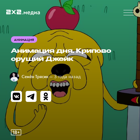
АНИМАЦИЯ
Анимация дня. Крипово
орущий Джейк
— 3 года назад
Семён Трясин