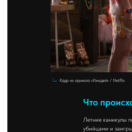
Кадр из сериала «Уэнсдей» / Netflix
Что происхо
Летние каникулы по
убийцами и заигры