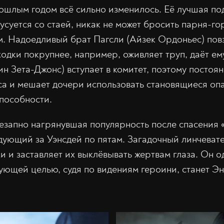
ошлым годом всё сильно изменилось. Её лучшая по
усуется со стаей, никак не может бросить парня-го
м. Надоедливый брат Пагсли (Айзек Ордоньес) пов
одки покрупнее, например, оживляет труп, даёт ем
н Зета-Джонс) вступает в комитет, поэтому постоя
а и мешает дочери использовать становящиеся оп
пособности.
незапно нагрянувшая популярность после спасения
дующий за Уэнсдей по пятам. Загадочный линчеват
и и заставляет их выклёвывать жертвам глаза. Он 
ующей целью, судя по видениям героини, станет Эни