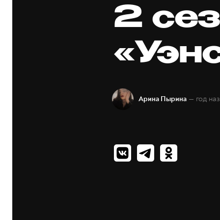
2 се
«Уэн
— год на
Арина Пырина