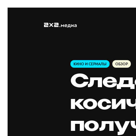
КИНО И СЕРИАЛЫ
ОБЗОР
След
коси
полу