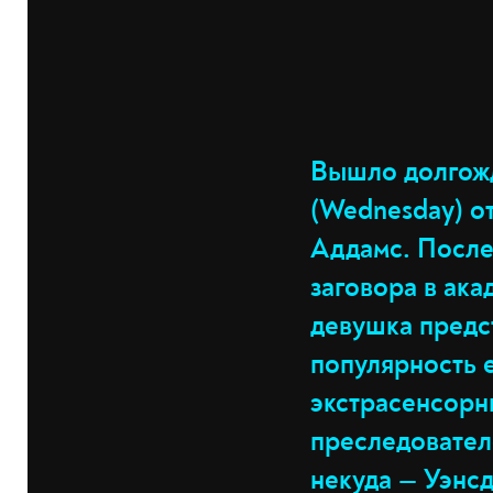
Вышло долгожд
(Wednesday) от
Аддамс. После
заговора в ака
девушка предс
популярность е
экстрасенсорн
преследовател
некуда — Уэнс