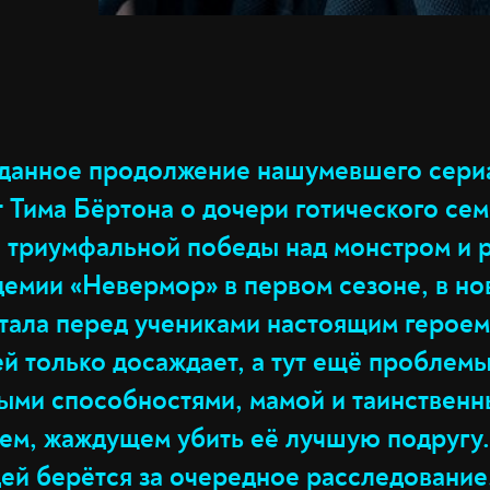
анное продолжение нашумевшего сериа
 Тима Бёртона о дочери готического се
 триумфальной победы над монстром и 
демии «Невермор» в первом сезоне, в но
тала перед учениками настоящим героем
й только досаждает, а тут ещё проблемы
ыми способностями, мамой и таинствен
ем, жаждущем убить её лучшую подругу.
дей берётся за очередное расследование