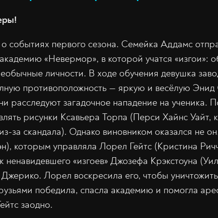
еры!
о событиях первого сезона. Семейка Аддамс отпр
 академию «Невермор», в которой учатся «изгои»: 
необычные личности. В ходе обучения девушка заво
олную противоположность — яркую и весёлую Энид
ни расследуют загадочное нападение на ученика. 
влять рисунки Ксавьера Торпа (Перси Хайнс Уайт, 
из-за скандала). Однако виновником оказался не он
эн), которым управляла Лорел Гейтс (Кристина Рич
к ненавидевшего «изгоев» Джозефа Крэкстоуна (Уил
 Джерико. Лорел воскресила его, чтобы уничтожить
друзьями победила, спасла академию и помогла аре
ейтс заодно.