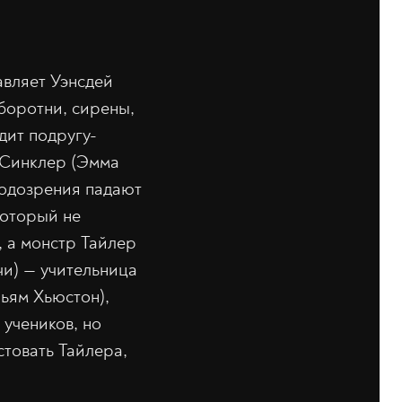
авляет Уэнсдей
оборотни, сирены,
дит подругу-
 Синклер (Эмма
Подозрения падают
который не
, а монстр Тайлер
чи) — учительница
ьям Хьюстон),
 учеников, но
стовать Тайлера,