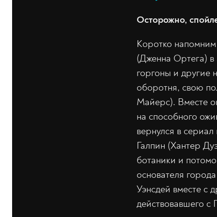
Осторожно, спойл
Коротко напомним 
(Дженна Ортега) в
горгоны и другие 
оборотня, свою п
Майерс). Вместе о
на способного ожи
вернулся в сериал 
Галпин (Хантер Ду
ботаники и потомо
основателя города
Уэнсдей вместе с 
действовавшего с Г