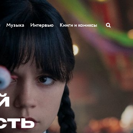
ы
Музыка
Интервью
Книги и комиксы
й
сть