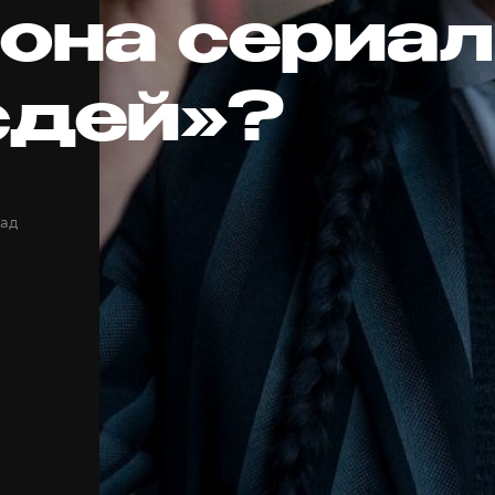
зона сериа
сдей»?
зад