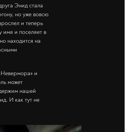
друга Энид стала
ргону, но уже вовсю
зрослел и теперь
у имя и поселяет в
нно находится на
асными
 «Невермора» и
ель может
одержим нашей
д. И как тут не