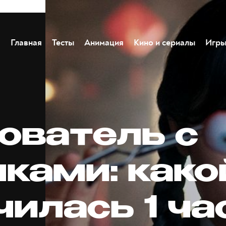
Главная
Тесты
Анимация
Кино и сериалы
Игр
ователь с
чками: како
чилась 1 ча