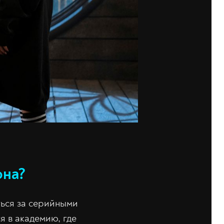
она?
яться за серийными
я в академию, где