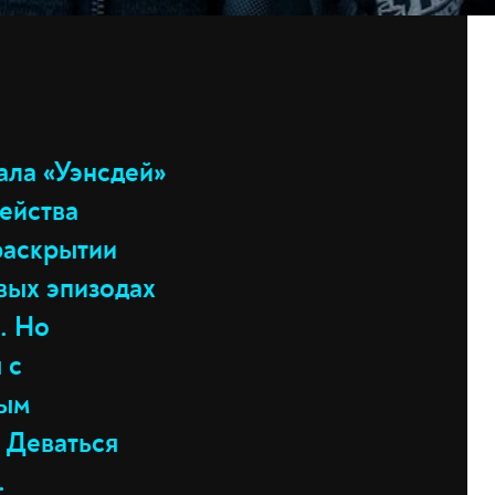
ла «Уэнсдей»
мейства
раскрытии
вых эпизодах
. Но
 с
ным
 Деваться
.