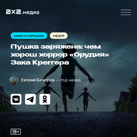
КИНО И СЕРИАЛЫ
ОБЗОР
Пушка заряжена: чем
хорош хоррор «Орудия»
Зака Креггера
— год назад
Евгений Белоусов