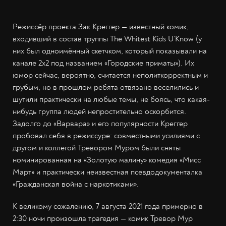
Режиссёр проекта Зак Креггер — известный комик,
входивший в состав труппы The Whitest Kids U’Know (у
них был одноимённый скетчком, который показывали на
канале 2х2 под названием «Городские приматы»). Их
юмор сейчас, вероятно, считается неполиткорректным и
грубым, но в прошлом ребята отвязано веселились и
шутили практически на любые темы, не боясь, что какая-
нибудь группа людей непростительно оскорбится.
Задолго до «Варвара» и его популярности Креггер
пробовал себя в режиссуре: совместными усилиями с
другом и коллегой Тревором Муром были сняты
номинированная на «Золотую малину» комедия «Мисс
Март» и практически неизвестная псевдодокументалка
«Гражданская война с наркотиками».
К великому сожалению, 7 августа 2021 года примерно в
2:30 ночи произошла трагедия — комик Тревор Мур