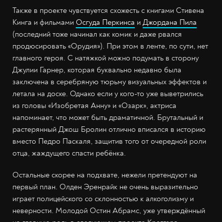
Также в проекте чувствуется схожесть с книгами Стивена
Кинга и фильмами
Осгуда Перкинса
и
Джордана Пила
(последний тоже начинал как комик и даже рвался
продюсировать «Орудия»). При этом в ленте, по сути, нет
главного героя. С натяжкой можно подумать в сторону
Джулии Гарнер, которая буквально недавно была
заключена в серебряную тюрьму визуальных эффектов и
летала на доске. Однако если у кого-то уже выветрились
из головы «Изобретая Анну» и «Озарк», актриса
напоминает, что может быть драматичной. Брутальный и
растерянный Джош Бролин отлично вписался в историю
вместо Педро Паскаля, защитив того от очередной роли
отца, жаждущего спасти ребёнка.
Остальные скорее на подхвате, нежели претендуют на
первый план. Олден Эренрайк не очень выразительно
играет полицейского со склонностью к алкоголизму и
неверности. Молодой Остин Абрамс, уже утверждённый