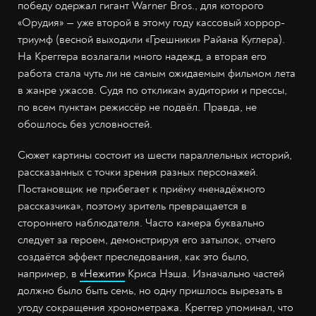
победу одержал гигант Warner Bros., для которого
«Орудия» — уже второй в этому году кассовый хоррор-
триумф (весной выходили «Грешники» Райана Куглера).
На Креггера возлагали много надежд, а вторая его
работа стала чуть ли не самым ожидаемым фильмом лета
в жанре ужасов. Судя по откликам аудитории и прессы,
по всем пунктам режиссёр не подвёл. Правда, не
обошлось без условностей.
Сюжет картины состоит из шести параллельных историй,
рассказанных с точки зрения разных персонажей.
Постановщик не прибегает к приёму «ненадёжного
рассказчика», поэтому зритель превращается в
стороннего наблюдателя. Часто камера буквально
следует за героем, демонстрируя его затылок, отчего
создаётся эффект преследования, как это было,
например, в
«Нежити»
Криса Нэша. Изначально частей
должно было быть семь, но одну пришлось вырезать в
угоду сокращения хронометража. Креггер упоминал, что