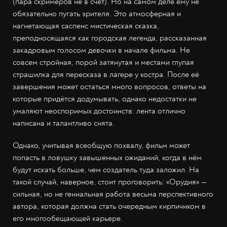
(пара скримеров не в счёт). Но на самом деле ему не
обязательно пугать зрителя. Это атмосферная и
нагнетающая саспенс мистическая сказка,
преподносящаяся как городская легенда, рассказанная
закадровым голосом девочки в начале фильма. Не
совсем стройная, порой затянутая и местами глупая
страшилка для пересказа в лагере у костра. После её
завершения может остаться много вопросов, ответы на
которые придётся додумывать, однако недостатки не
умаляют неоспоримых достоинств: лента отлично
написана и талантливо снята.
Однако, учитывая всеобщую похвалу, фильм может
попасть в ловушку завышенных ожиданий, когда в нём
будут искать больше, чем создатель туда заложил. На
такой случай, наверное, стоит проговорить: «Орудия» —
сильная, но не гениальная работа весьма перспективного
автора, которая должна стать очередным кирпичиком в
его многообещающей карьере.