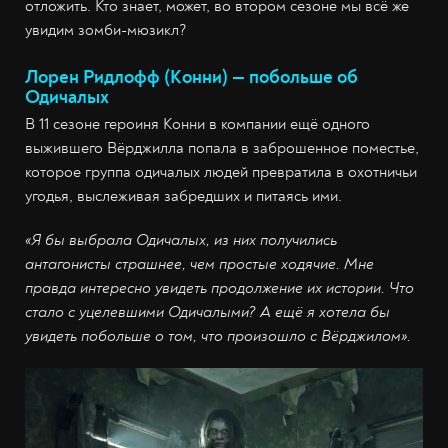
отложить. Кто знает, может, во втором сезоне мы всё же
увидим зомби-мюзикл?
Лорен Ридлофф (Конни) — побольше об
Одичалых
В 11 сезоне героиня Конни в компании ещё одного
выжившего Вёрджилла попала в заброшенное поместье,
которое группа одичалых людей превратила в охотничьи
угодья, выслеживая забредших и питаясь ими.
«Я бы выбрала Одичалых, из них получились
антагонисты страшнее, чем простые ходячие. Мне
правда интересно увидеть продолжение их истории. Что
стало с уцелевшими Одичалыми? А ещё я хотела бы
увидеть побольше о том, что произошло с Вёрджилом».