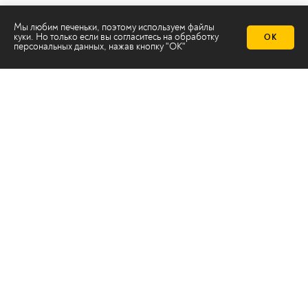
Мы любим печеньки, поэтому используем файлы
куки. Но только если вы согласитесь на
обработку
ОК
персональных данных
, нажав кнопку "ОК"
Телеканал 2х2
Онлайн-эфир
Все авторы
Все темы
© ООО «ТРК «2Х2», 2026
Правовая информация
Политика конфиденциальности
Сайт содержит рекомендательные технологии