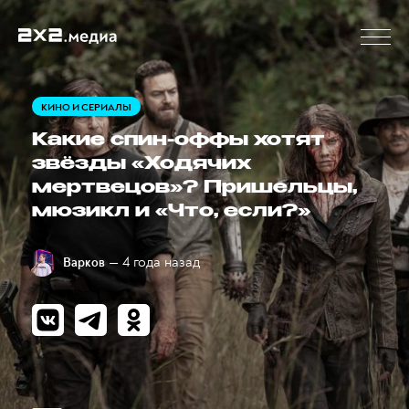
КИНО И СЕРИАЛЫ
Какие спин-оффы хотят
звёзды «Ходячих
мертвецов»? Пришельцы,
мюзикл и «Что, если?»
— 4 года назад
Варков